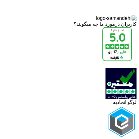
کاربران درمورد ما چه میگویند؟
لوگو اتحادیه