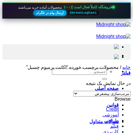
۱۰۰٪
فروشگاه کاملاً فعال است
محصولات آماده خرید می‌باشند
ارسال پیام در تلگرام
@ArmanLaghaei
Skip
to
content
خانه
/
محصولات برچسب خورده “اکانت پرمیوم چسبل”
جستجو
فیلتر
برای:
در حال نمایش یک نتیجه
صفحه اصلی
Browse
قوانین
Credit
آموزشی
طراحی
سوالات متداول
فیلم
کاربردی