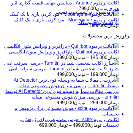
اکانت پرمیوم Artprice - دیتابیس جهانی قیمت ‌گذاری آثار
هنری
تومان
799,000
هیچ محصولی در سبد خرید نیست.
اکانت پرمیوم Modengine - مود کردن بازی با یک کلیک
بازگشت به فروشگاه
تومان
599,000
پرفروش ترین محصولات
اکانت پرمیوم Quillbot - پارافریز و ویرایش متون انگلیسی
محدوده
تومان
145,000
–
تومان
399,000
قیمت:
تومان145,000
شارژ اکانت شخصی شما در Turnitin - برسی سرقت ادبی
تا
محدوده
تومان
199,000
–
تومان
499,000
تومان399,000
قیمت:
تومان199,000
تا
بررسی مقالات شما به وسیله قوی ترین Ai Detector توسط
تومان499,000
turnitin - بررسی میزان هوش مصنوعی مقاله
محدوده
تومان
299,000
–
تومان
499,000
قیمت:
تومان299,000
تا
اکانت پرمیوم scite - هوش مصنوعی برای پژوهش و
تومان499,000
محدوده
تحقیقات
تومان
499,000
–
تومان
699,000
قیمت: