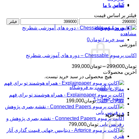
کتاب
تماس با ما
فیلتر بر اساس قیمت
حداقل
حداکثر
فیلتر
قیمت
قیمت
ورود / عضویت
مشاهده
سبد خرید /
تومان
0
آموزشی
اکانت پرمیوم Chessable – دوره های آموزشی شطرنج
محدوده
تومان
299,000
–
تومان
399,000
قیمت:
آخرین محصولات
هیچ محصولی در سبد خرید نیست.
تومان299,000
تا
بازگشت به فروشگاه
تومان399,000
اکانت پرمیوم Explainpaper - همراه هوشمند تو برای فهم
تسویه حساب
+
مقالات علمی
تومان
199,000
سبد خرید
اکانت پرمیوم Connected Papers - نقشه بصری پژوهش و
رفرنس یابی
تومان
799,000