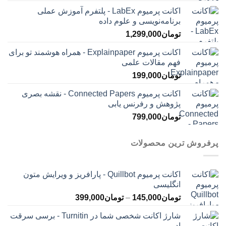
اکانت پرمیوم LabEx - پلتفرم آموزش عملی
برنامه‌نویسی و علوم داده
تومان
1,299,000
اکانت پرمیوم Explainpaper - همراه هوشمند تو برای
فهم مقالات علمی
تومان
199,000
اکانت پرمیوم Connected Papers - نقشه بصری
پژوهش و رفرنس یابی
تومان
799,000
پرفروش ترین محصولات
اکانت پرمیوم Quillbot - پارافریز و ویرایش متون
انگلیسی
محدوده
تومان
145,000
–
تومان
399,000
قیمت:
شارژ اکانت شخصی شما در Turnitin - برسی سرقت
تومان145,000
ادبی