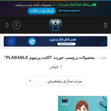
۱۰۰٪
فروشگاه کاملاً فعال است
محصولات آماده خرید می‌باشند
@ArmanLaghaei
ارسال پیام در تلگرام
Ski
t
conten
خانه
/
محصولات برچسب خورده “اکانت پرمیوم PLABABLE”
فیلتر