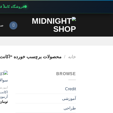
فروشگاه کاملاً 
Ski
t
صف
conten
خانه
/
محصولات برچسب خورده “اکانت پریمیوم 
BROWSE
آموزش
Credit
آزمون AB
آموزشی
تومان
طراحی