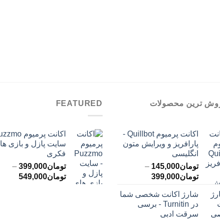
وش ترین محصولات
FEATURED
اکانت پرمیوم Quillbot -
پارافریز و ویرایش متون
سایت پازل و بازی ها
انگلیسی
فکری
تومان
145,000
–
تومان
399,000
–
محدوده
محدود
تومان
399,000
تومان
549,000
قیمت:
قیمت:
شارژ اکانت شخصی شما
تومان145,000
ت
در Turnitin - برسی
تا
تا
سرقت ادبی
تومان399,000
تومان549,000