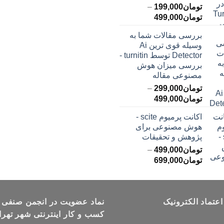
تومان
199,000
–
محدوده
تومان
499,000
قیمت:
بررسی مقالات شما به
تومان199,000
وسیله قوی ترین Ai
تا
Detector توسط turnitin -
تومان499,000
بررسی میزان هوش
مصنوعی مقاله
تومان
299,000
–
محدوده
تومان
499,000
قیمت:
اکانت پرمیوم scite -
تومان299,000
هوش مصنوعی برای
تا
پژوهش و تحقیقات
تومان499,000
تومان
499,000
–
محدوده
تومان
699,000
قیمت:
تومان499,000
تا
اعتماد الکترونیک
تومان699,000
نماد عضویت در انجمن صنفی
کسب و کار اینترنتی شهر تهرا