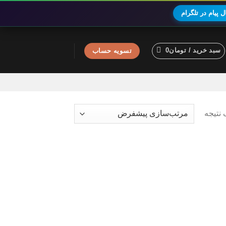
 پیام در تلگرام
سبد خرید /
تومان
0
تسویه حساب
نتیجه