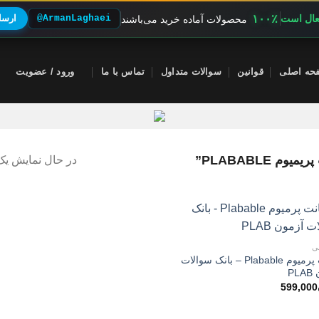
۱۰۰٪
فعال است
@ArmanLaghaei
ارسال
محصولات آماده خرید می‌باشند
حه اصلی
قوانین
سوالات متداول
تماس با ما
ورود / عضویت
PLABABLE”
در حال نمایش یک 
ی
اکانت پرمیوم Plabable – بانک سوالات
PL
599,000