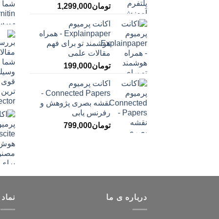
تومان
1,299,000
اکانت پرمیوم
Explainpaper - همراه
هوشمند تو برای فهم
مقالات علمی
تومان
199,000
اکانت پرمیوم
Connected Papers -
نقشه بصری پژوهش و
رفرنس یابی
تومان
799,000
درباره ی ما
نماد 