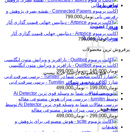
تماس با ما
اکانت پرمیوم Connected Papers - نقشه بصری پژوهش و
رفرنس یابی
تومان
799,000
ورود / عضویت
اکانت پرمیوم Artprice - دیتابیس جهانی قیمت ‌گذاری آثار
سبد خرید /
تومان
0
هنری
تومان
799,000
پرفروش ترین محصولات
اکانت پرمیوم Quillbot - پارافریز و ویرایش متون انگلیسی
محدوده
تومان
145,000
–
تومان
399,000
هیچ محصولی در سبد خرید نیست.
قیمت:
تومان145,000
شارژ اکانت شخصی شما در Turnitin - برسی سرقت ادبی
بازگشت به فروشگاه
تا
محدوده
تومان
199,000
–
تومان
499,000
تومان399,000
قیمت:
تسویه حساب
+
تومان199,000
تا
بررسی مقالات شما به وسیله قوی ترین Ai Detector توسط
سبد خرید
تومان499,000
turnitin - بررسی میزان هوش مصنوعی مقاله
محدوده
تومان
299,000
–
تومان
499,000
قیمت:
تومان299,000