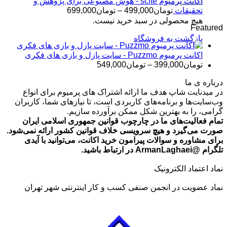
تا
اکانت پرمیوم scite - هوش مصنوعی برای پژوهش و
تومان499,000
محدوده
تحقیقات
تومان
499,000
–
تومان
699,000
قیمت:
هیچ محصولی در سبد خرید نیست.
Featured
تومان499,000
بازگشت به فروشگاه
تا
تومان699,000
اکانت پرمیوم Puzzmo - سایت پازل و بازی های فکری
محدوده
تومان
399,000
–
تومان
549,000
قیمت:
درباره ی ما
تومان399,000
در میدنایت شاپ هدف ما ارائه اشتراک های پرمیوم برای انواع
تا
وب‌سایت‌ها و برنامه‌های کاربردی است، تا نیازهای شما، کاربران
تومان549,000
گرامی، را به بهترین شکل ممکن برآورده سازیم.
تمام فعالیت‌های ما در چارچوب قوانین جمهوری اسلامی ایران
صورت می‌گیرد و هیچ سرویسی خلاف قوانین کشور ارائه نمی‌شود.
برای مشاوره و سوالات پیرامون خرید اکانت، می‌توانید با آیدی
تلگرام @ArmanLaghaei در ارتباط باشید.
نماد اعتماد الکترونیک
نماد عضویت در انجمن صنفی کسب و کار اینترنتی شهر تهران