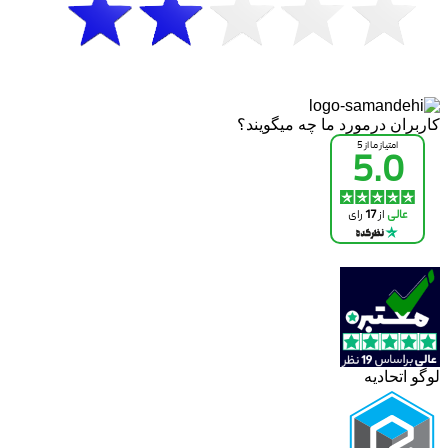
کاربران درمورد ما چه میگویند؟
لوگو اتحادیه