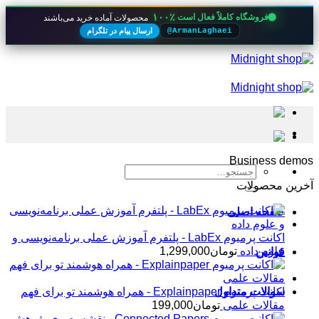
۱۰۰٪
فروشگاه کاملاً فعال است
محصولات آماده خرید می‌باشند
ارسال پیام در تلگرام
@ArmanLaghaei
Skip
to
content
Business demos
جستجو
برای:
آخرین محصولات
صفحه اصلی
اکانت پرمیوم LabEx - پلتفرم آموزش عملی برنامه‌نویسی و
علوم داده
تومان
1,299,000
قوانین
سوالات متداول
اکانت پرمیوم Explainpaper - همراه هوشمند تو برای فهم
مقالات علمی
تومان
199,000