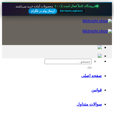
۱۰۰٪
فروشگاه کاملاً فعال است
محصولات آماده خرید می‌باشند
ارسال پیام در تلگرام
@ArmanLaghaei
Skip
to
content
جستجو
برای:
صفحه اصلی
قوانین
سوالات متداول