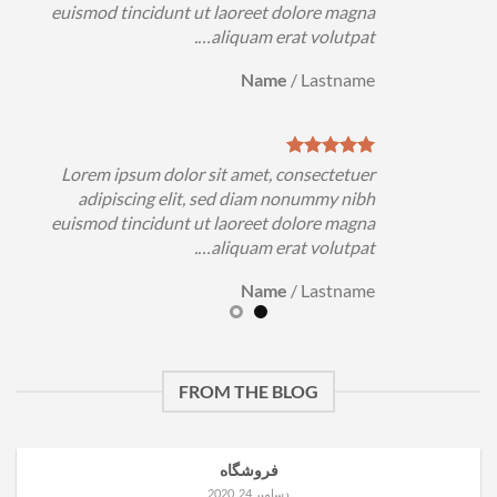
euismod tincidunt ut laoreet dolore magna
e
aliquam erat volutpat….
Name
/
Lastname
Lorem ipsum dolor sit amet, consectetuer
adipiscing elit, sed diam nonummy nibh
euismod tincidunt ut laoreet dolore magna
e
aliquam erat volutpat….
Name
/
Lastname
FROM THE BLOG
فروشگاه
دسامبر 24, 2020