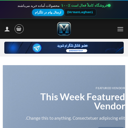
۱۰۰٪
فروشگاه کاملاً فعال است
محصولات آماده خرید می‌باشند
@ArmanLaghaei
ارسال پیام در تلگرام
Ski
t
conten
FEATURED VENDOR
This Week Featured
Vendor
Change this to anything. Consectetuer adipiscing elit.