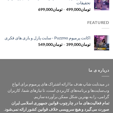
تحقیقات
تا
محدوده
تومان
499,000
–
تومان
699,000
تومان499,000
قیمت:
تومان499,000
FEATURED
تا
تومان699,000
اکانت پرمیوم Puzzmo - سایت پازل و بازی های فکری
محدوده
تومان
399,000
–
تومان
549,000
قیمت:
تومان399,000
تا
تومان549,000
درباره ی ما
در میدنایت شاپ هدف ما ارائه اشتراک های پرمیوم برای انواع
وب‌سایت‌ها و برنامه‌های کاربردی است، تا نیازهای شما، کاربران
گرامی، را به بهترین شکل ممکن برآورده سازیم.
تمام فعالیت‌های ما در چارچوب قوانین جمهوری اسلامی ایران
صورت می‌گیرد و هیچ سرویسی خلاف قوانین کشور ارائه نمی‌شود.