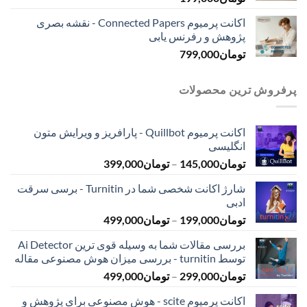
اکانت پرمیوم Connected Papers - نقشه بصری
پژوهش و رفرنس یابی
تومان
799,000
پرفروش ترین محصولات
اکانت پرمیوم Quillbot - پارافریز و ویرایش متون
انگلیسی
محدوده
تومان
145,000
–
تومان
399,000
قیمت:
شارژ اکانت شخصی شما در Turnitin - برسی سرقت
تومان145,000
ادبی
تا
محدوده
تومان
199,000
–
تومان
499,000
تومان399,000
قیمت:
بررسی مقالات شما به وسیله قوی ترین Ai Detector
تومان199,000
توسط turnitin - بررسی میزان هوش مصنوعی مقاله
تا
محدوده
تومان
299,000
–
تومان
499,000
تومان499,000
قیمت:
اکانت پرمیوم scite - هوش مصنوعی برای پژوهش و
تومان299,000