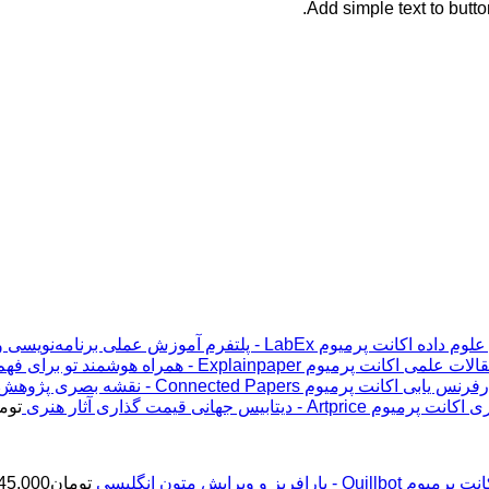
Add simple text to but
اکانت پرمیوم LabEx - پلتفرم آموزش عملی برنامه‌نویسی و علوم داده
اکانت پرمیوم Explainpaper - همراه هوشمند تو برای فهم مقالات علمی
اکانت پرمیوم Connected Papers - نقشه بصری پژوهش و رفرنس یابی
اکانت پرمیوم Artprice - دیتابیس جهانی قیمت ‌گذاری آثار هنری
توم
پرمیوم Quillbot - پارافریز و ویرایش متون انگلیسی
تومان
45,000