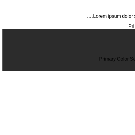
Lorem ipsum dolor s
Pr
Primary Color
Se