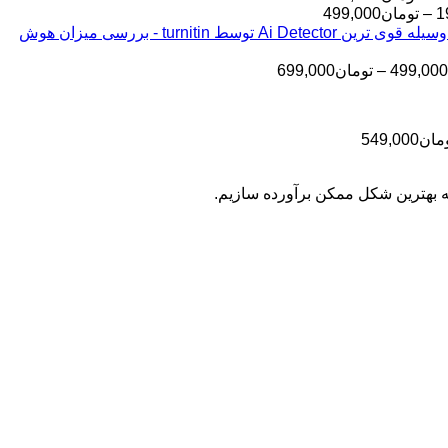
قیمت:
محدوده
1
–
تومان
499,000
قیمت:
تومان145,000
بررسی مقالات شما به وسیله قوی ترین Ai Detector توسط turnitin - بررسی میزان هوش
تا
تومان199,000
تا
تومان399,000
محدوده
499,000
–
تومان
699,000
تومان499,000
قیمت:
تومان499,000
تا
محدوده
مان
549,000
تومان699,000
قیمت:
تومان399,000
به بهترین شکل ممکن برآورده سازیم.
تا
تومان549,000