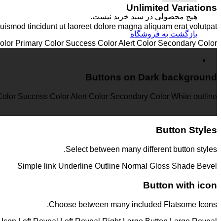
Unlimited Variations
هیچ محصولی در سبد خرید نیست.
ismod tincidunt ut laoreet dolore magna aliquam erat volutpat….
بازگشت به فروشگاه
olor
Primary Color
Success Color
Alert Color
Secondary Color
Buttons on Dark background
Color
Success Color
Alert Color
Secondary Color
White outline
Button Styles
Select between many different button styles.
Simple link
Underline
Outline
Normal
Gloss
Shade
Bevel
Button with icon
Choose between many included Flatsome Icons.