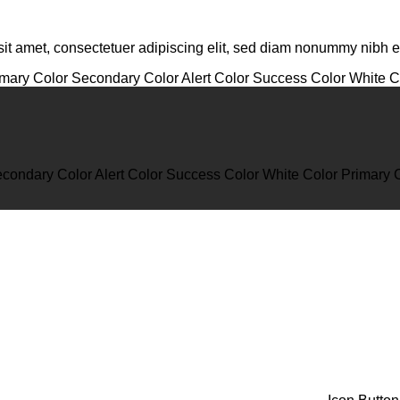
it amet, consectetuer adipiscing elit, sed diam nonummy nibh eu
imary Color
Secondary Color
Alert Color
Success Color
White C
condary Color
Alert Color
Success Color
White Color
Primary 