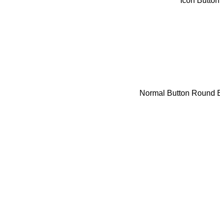
Icon Button
Normal Button
Round B