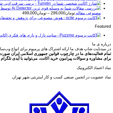
شار
محدوده
مصنوعی مقاله
تومان
299,000
–
تومان
499,000
قیمت:
تومان99,000
Featured
تا
تومان499,000
اکانت پرمیوم zmo
درباره ی ما
در میدنایت شاپ هدف ما ارائه اشتراک های پرمیوم برای انواع وب‌سایت
تمام فعالیت‌های ما در چارچوب قوانین جمهوری اسلامی ایران صورت 
برای مشاوره و سوالات پیرامون خرید اکانت، می‌توانید با آیدی تلگرام @ArmanLaghaei در ارتباط باش
نماد اعتماد الکترونیک
نماد عضویت در انجمن صنفی کسب و کار اینترنتی شهر تهران