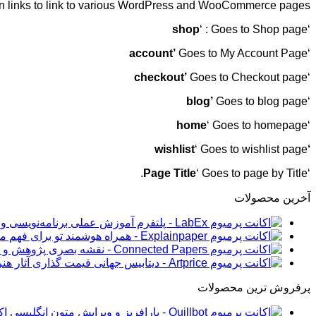
ton links to link to various WordPress and WooCommerce pages.
shop
‘ : Goes to Shop page
‘
account’
Goes to My Account Page
‘
checkout’
Goes to Checkout page
‘
blog’
Goes to blog page
‘
home
‘ Goes to homepage
‘
‘ Goes to wishlist page
‘wishlist
Page Title
‘ Goes to page by Title.
‘
آخرین محصولات
پرفروش ترین محصولات
اکانت 