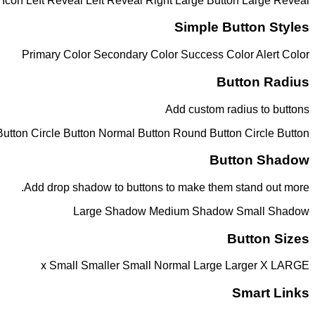
Icon Left
Reveal Left
Reveal Right
Large Button
Large Reveal
Simple Button Styles
Primary Color
Secondary Color
Success Color
Alert Color
Button Radius
Add custom radius to buttons
utton
Circle Button
Normal Button
Round Button
Circle Button
Button Shadow
Add drop shadow to buttons to make them stand out more.
Large Shadow
Medium Shadow
Small Shadow
Button Sizes
x Small
Smaller
Small
Normal
Large
Larger
X LARGE
Smart Links