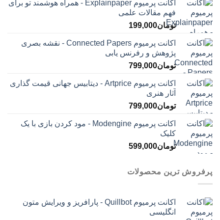
اکانت پرمیوم Explainpaper - همراه هوشمند تو برای
فهم مقالات علمی
تومان
199,000
اکانت پرمیوم Connected Papers - نقشه بصری
پژوهش و رفرنس یابی
تومان
799,000
اکانت پرمیوم Artprice - دیتابیس جهانی قیمت ‌گذاری
آثار هنری
تومان
799,000
اکانت پرمیوم Modengine - مود کردن بازی با یک
کلیک
تومان
599,000
پرفروش ترین محصولات
اکانت پرمیوم Quillbot - پارافریز و ویرایش متون
انگلیسی