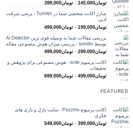
محدوده
تومان
145,000
–
تومان
399,000
قیمت:
شارژ اکانت شخصی شما در Turnitin - برسی سرقت
تومان145,000
ادبی
تا
محدوده
تومان
199,000
–
تومان
499,000
تومان399,000
قیمت:
بررسی مقالات شما به وسیله قوی ترین Ai Detector
تومان199,000
توسط turnitin - بررسی میزان هوش مصنوعی مقاله
تا
محدوده
تومان
299,000
–
تومان
499,000
تومان499,000
قیمت:
اکانت پرمیوم scite - هوش مصنوعی برای پژوهش و
تومان299,000
تحقیقات
تا
محدوده
تومان
499,000
–
تومان
699,000
تومان499,000
قیمت:
تومان499,000
FEATURED
تا
تومان699,000
اکانت پرمیوم Puzzmo - سایت پازل و بازی های
فکری
محدوده
تومان
399,000
–
تومان
549,000
قیمت: