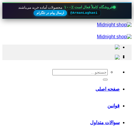
۱۰۰٪
فروشگاه کاملاً فعال است
محصولات آماده خرید می‌باشند
ارسال پیام در تلگرام
@ArmanLaghaei
Skip
to
content
جستجو
برای:
صفحه اصلی
قوانین
سوالات متداول