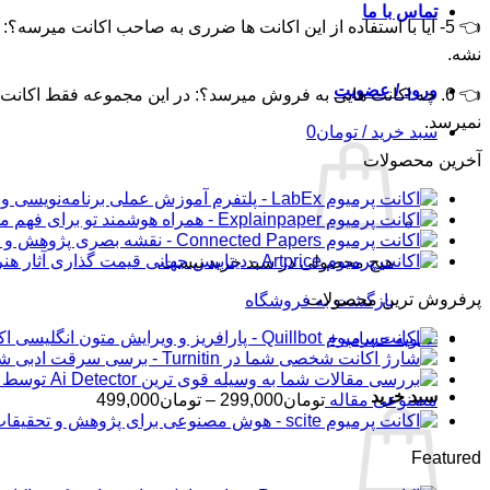
تماس با ما
👈 5-
آیا با استفاده از این اکانت ها ضرری به صاحب اکانت میرسه؟
:
نشه.
ورود / عضویت
👈 6.
چه اکانت هایی به فروش میرسد؟:
در این مجموعه فقط اکانت ب
نمیرسد.
سبد خرید /
تومان
0
آخرین محصولات
هیچ محصولی در سبد خرید نیست.
پرفروش ترین محصولات
بازگشت به فروشگاه
اکانت 
تسویه حساب
+
شار
سبد خرید
محدوده
مصنوعی مقاله
تومان
299,000
–
تومان
499,000
قیمت:
تومان99,000
Featured
تا
تومان499,000