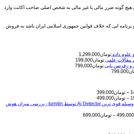
ی هیچ گونه ضرر مالی یا غیر مالی به شخص اصلی صاحب اکانت وارد
برنامه ایی که خلاف قوانین جمهوری اسلامی ایران باشد به فروش
تومان
1,299,000
تومان
199,000
تومان
799,000
ان
799,000
محدوده
1
–
تومان
399,000
قیمت:
محدوده
1
–
تومان
499,000
قیمت:
تومان145,000
بررسی مقالات شما به وسیله قوی ترین Ai Detector توسط turnitin - بررسی میزان هوش
تا
تومان199,000
تا
تومان399,000
محدوده
499,000
–
تومان
699,000
تومان499,000
قیمت:
تومان499,000
تا