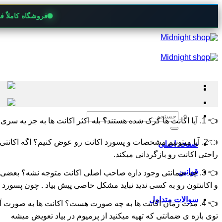
فروشگاه کاملاً 
Skip
to
content
جستجو
👈 1. آیا اکانت ها کرک شده هستند
؟
بله اکثر اکانت ها به جز یه سر
برای:
👈2.
آیا میتونیم مشخصات و پسورد اکانت رو عوض کنیم؟
اگه اکانت
صفحه اصلی
راحتی اکانت رو بازگردانی میکند.
قوانین
👈 3.
چه ضمانتی وجود داره صاحب اصلی اکانت متوجه نشه؟
بعضی ا
و اکانتتون رو به کسی ندید نباید مشکل خاصی پیش بیاد . چون پسور
سوالات متداول
👈 4.
مدت زمان اکانت ها به چه صورت هست؟
اکانت ها به صورت آ
توی بازه ی ضمانتی که تهیه میکنید از پرمیوم در بیاد تعویض میشه