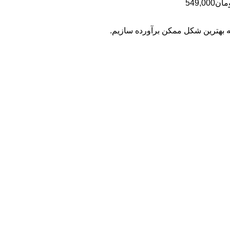
محدوده
مان
549,000
تومان699,000
قیمت:
تومان399,000
به بهترین شکل ممکن برآورده سازیم.
تا
تومان549,000