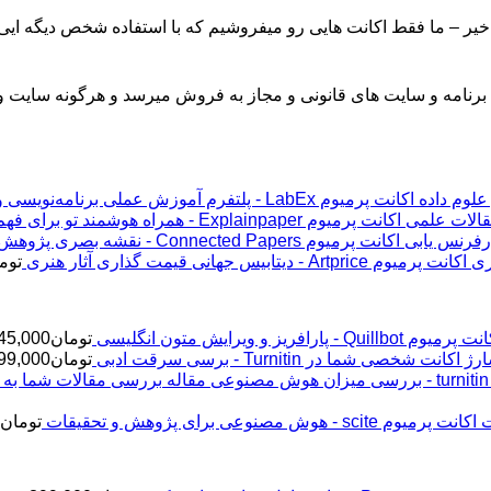
 خیر – ما فقط اکانت هایی رو میفروشیم که با استفاده شخص دیگه ای
رنامه و سایت های قانونی و مجاز به فروش میرسد و هرگونه سایت و 
اکانت پرمیوم LabEx - پلتفرم آموزش عملی برنامه‌نویسی و علوم داده
اکانت پرمیوم Explainpaper - همراه هوشمند تو برای فهم مقالات علمی
اکانت پرمیوم Connected Papers - نقشه بصری پژوهش و رفرنس یابی
اکانت پرمیوم Artprice - دیتابیس جهانی قیمت ‌گذاری آثار هنری
توم
پرمیوم Quillbot - پارافریز و ویرایش متون انگلیسی
تومان
45,000
ژ اکانت شخصی شما در Turnitin - برسی سرقت ادبی
تومان
99,000
اکانت پرمیوم scite - هوش مصنوعی برای پژوهش و تحقیقات
تومان
2