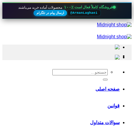
۱۰۰٪
فروشگاه کاملاً فعال است
محصولات آماده خرید می‌باشند
ارسال پیام در تلگرام
@ArmanLaghaei
Skip
to
content
جستجو
برای:
صفحه اصلی
قوانین
سوالات متداول