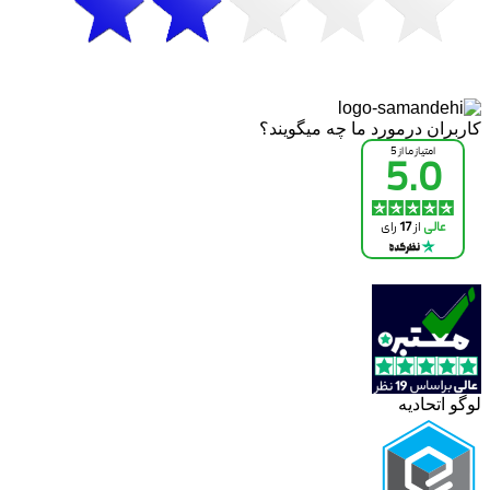
کاربران درمورد ما چه میگویند؟
لوگو اتحادیه