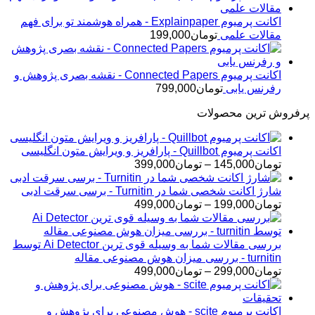
اکانت پرمیوم Explainpaper - همراه هوشمند تو برای فهم
مقالات علمی
تومان
199,000
اکانت پرمیوم Connected Papers - نقشه بصری پژوهش و
رفرنس یابی
تومان
799,000
پرفروش ترین محصولات
اکانت پرمیوم Quillbot - پارافریز و ویرایش متون انگلیسی
محدوده
تومان
145,000
–
تومان
399,000
قیمت:
تومان145,000
شارژ اکانت شخصی شما در Turnitin - برسی سرقت ادبی
تا
محدوده
تومان
199,000
–
تومان
499,000
تومان399,000
قیمت:
تومان199,000
تا
بررسی مقالات شما به وسیله قوی ترین Ai Detector توسط
تومان499,000
turnitin - بررسی میزان هوش مصنوعی مقاله
محدوده
تومان
299,000
–
تومان
499,000
قیمت:
تومان299,000
تا
اکانت پرمیوم scite - هوش مصنوعی برای پژوهش و