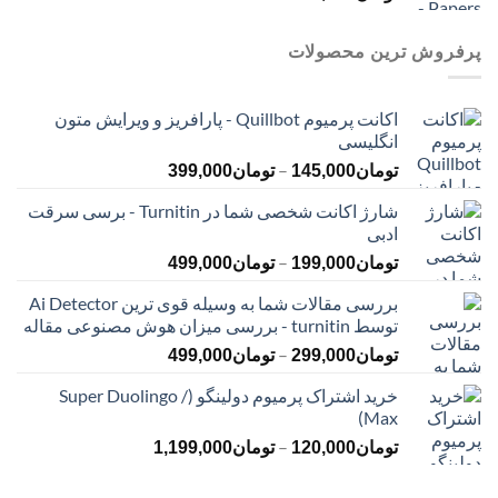
پرفروش ترین محصولات
اکانت پرمیوم Quillbot - پارافریز و ویرایش متون
انگلیسی
محدوده
–
تومان
145,000
تومان
399,000
قیمت:
شارژ اکانت شخصی شما در Turnitin - برسی سرقت
تومان145,000
ادبی
تا
محدوده
–
تومان399,000
تومان
199,000
تومان
499,000
قیمت:
بررسی مقالات شما به وسیله قوی ترین Ai Detector
تومان199,000
توسط turnitin - بررسی میزان هوش مصنوعی مقاله
تا
محدوده
–
تومان499,000
تومان
299,000
تومان
499,000
قیمت:
خرید اشتراک پرمیوم دولینگو (Super Duolingo /
تومان299,000
Max)
تا
محدوده
–
تومان499,000
تومان
120,000
تومان
1,199,000
قیمت:
تومان120,000