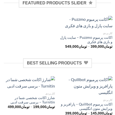
FEATURED PRODUCTS SLIDER
کاربردی
اکانت پرمیوم Puzzmo – سایت پازل
و بازی های فکری
محدوده
–
تومان
399,000
تومان
549,000
قیمت:
تومان399,000
تا
تومان549,000
BEST SELLING PRODUCTS
کاربردی
شارژ اکانت شخصی شما در
کاربردی
Turnitin – برسی سرقت ادبی
اکانت پرمیوم Quillbot – پارافریز و
محدود
–
تومان
199,000
تومان
499,000
ویرایش متون انگلیسی
قیمت:
محدوده
–
تومان
145,000
تومان
399,000