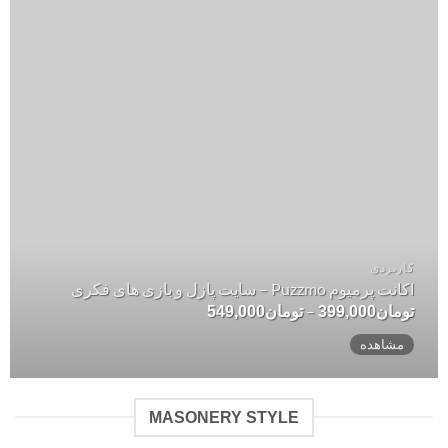
کاربردی
اکانت پرمیوم Puzzmo – سایت پازل و بازی های فکری
محدوده
–
تومان
399,000
تومان
549,000
قیمت:
تومان399,000
مشاهده
تا
تومان549,000
MASONERY STYLE