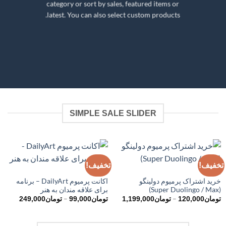
category or sort by sales, featured items or
latest. You can also select custom products.
SIMPLE SALE SLIDER
تخفیف!
تخفیف!
آموزشی
کاربردی
خرید اشتراک پرمیوم دولینگو
اکانت پرمیوم DailyArt – برنامه
(Super Duolingo / Max)
برای علاقه مندان به هنر
محدوده
محدوده
–
–
تومان
120,000
تومان
1,199,000
تومان
99,000
تومان
249,000
قیمت:
قیمت:
تومان120,000
تو
تا
تا
تومان1,199,000
تومان249,000