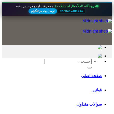
۱۰۰٪
فروشگاه کاملاً فعال است
محصولات آماده خرید می‌باشند
ارسال پیام در تلگرام
@ArmanLaghaei
Skip
to
content
جستجو
برای:
صفحه اصلی
قوانین
سوالات متداول