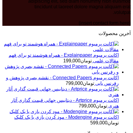
adipiscing elit, sed diam nonummy nibh euismod
tincidunt ut laoreet dolore magna aliquam erat
volutpat.
(insert contact form here)
آخرین محصولات
اکانت پرمیوم Explainpaper - همراه هوشمند تو برای فهم
مقالات علمی
تومان
199,000
اکانت پرمیوم Connected Papers - نقشه بصری پژوهش و
رفرنس یابی
تومان
799,000
اکانت پرمیوم Artprice - دیتابیس جهانی قیمت ‌گذاری آثار
هنری
تومان
799,000
اکانت پرمیوم Modengine - مود کردن بازی با یک کلیک
تومان
599,000