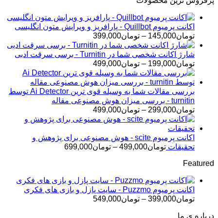
پرفروش ترین محصولات
اکانت پرمیوم Quillbot - پارافریز و ویرایش متون انگلیسی
محدوده
تومان
145,000
–
تومان
399,000
قیمت:
تومان145,000
شارژ اکانت شخصی شما در Turnitin - برسی سرقت ادبی
تا
محدوده
تومان
199,000
–
تومان
499,000
تومان399,000
قیمت:
تومان199,000
تا
بررسی مقالات شما به وسیله قوی ترین Ai Detector توسط
تومان499,000
turnitin - بررسی میزان هوش مصنوعی مقاله
محدوده
تومان
299,000
–
تومان
499,000
قیمت:
تومان299,000
تا
اکانت پرمیوم scite - هوش مصنوعی برای پژوهش و
تومان499,000
محدوده
تحقیقات
تومان
499,000
–
تومان
699,000
قیمت:
Featured
تومان499,000
تا
تومان699,000
اکانت پرمیوم Puzzmo - سایت پازل و بازی های فکری
محدوده
تومان
399,000
–
تومان
549,000
قیمت:
درباره ی ما
تومان399,000