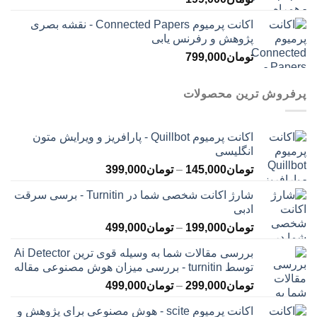
اکانت پرمیوم Connected Papers - نقشه بصری
پژوهش و رفرنس یابی
تومان
799,000
پرفروش ترین محصولات
اکانت پرمیوم Quillbot - پارافریز و ویرایش متون
انگلیسی
محدوده
تومان
145,000
–
تومان
399,000
قیمت:
شارژ اکانت شخصی شما در Turnitin - برسی سرقت
تومان145,000
ادبی
تا
محدوده
تومان
199,000
–
تومان
499,000
تومان399,000
قیمت:
بررسی مقالات شما به وسیله قوی ترین Ai Detector
تومان199,000
توسط turnitin - بررسی میزان هوش مصنوعی مقاله
تا
محدوده
تومان
299,000
–
تومان
499,000
تومان499,000
قیمت:
اکانت پرمیوم scite - هوش مصنوعی برای پژوهش و
تومان299,000