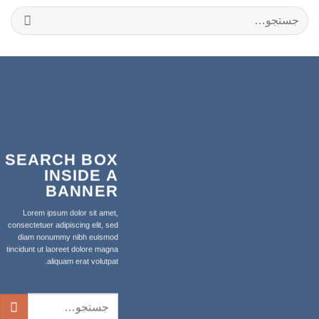
جستجو
برای:
SEARCH BOX
INSIDE A
BANNER
Lorem ipsum dolor sit amet,
consectetuer adipiscing elit, sed
diam nonummy nibh euismod
tincidunt ut laoreet dolore magna
aliquam erat volutpat.
جستجو
برای: