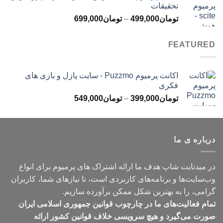
تحقیقات
تا
محدوده
تومان
499,000
–
تومان
699,000
تومان499,000
قیمت:
تومان499,000
FEATURED
تا
تومان699,000
اکانت پرمیوم Puzzmo - سایت پازل و بازی های
فکری
محدوده
تومان
399,000
–
تومان
549,000
قیمت:
تومان399,000
تا
درباره ی ما
تومان549,000
در میدنایت شاپ هدف ما ارائه اشتراک های پرمیوم برای انواع
وب‌سایت‌ها و برنامه‌های کاربردی است، تا نیازهای شما، کاربران
گرامی، را به بهترین شکل ممکن برآورده سازیم.
تمام فعالیت‌های ما در چارچوب قوانین جمهوری اسلامی ایران
صورت می‌گیرد و هیچ سرویسی خلاف قوانین کشور ارائه