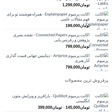
تومان
1,299,000
اکانت پرمیوم Explainpaper - همراه هوشمند تو برای
فهم مقالات علمی
تومان
199,000
اکانت پرمیوم Connected Papers - نقشه بصری
پژوهش و رفرنس یابی
تومان
799,000
اکانت پرمیوم Artprice - دیتابیس جهانی قیمت ‌گذاری
آثار هنری
تومان
799,000
پرفروش ترین محصولات
اکانت پرمیوم Quillbot - پارافریز و ویرایش متون
انگلیسی
محدوده
–
تومان
145,000
تومان
399,000