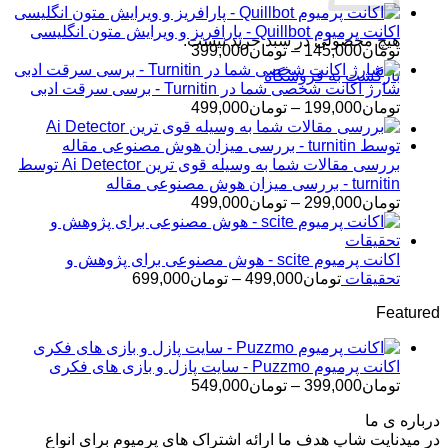
اکانت پرمیوم Quillbot - پارافریز و ویرایش متون انگلیسی
هیچ محصولی در سبد خرید نیست.
محدوده
تومان
145,000
–
تومان
399,000
قیمت:
بازگشت به فروشگاه
تومان145,000
شارژ اکانت شخصی شما در Turnitin - برسی سرقت ادبی
تا
محدوده
تومان
199,000
–
تومان
499,000
تومان399,000
قیمت:
تومان199,000
تا
بررسی مقالات شما به وسیله قوی ترین Ai Detector توسط
تومان499,000
turnitin - بررسی میزان هوش مصنوعی مقاله
محدوده
تومان
299,000
–
تومان
499,000
قیمت:
تومان299,000
تا
اکانت پرمیوم scite - هوش مصنوعی برای پژوهش و
تومان499,000
محدوده
تحقیقات
تومان
499,000
–
تومان
699,000
قیمت:
Featured
تومان499,000
تا
تومان699,000
اکانت پرمیوم Puzzmo - سایت پازل و بازی های فکری
محدوده
تومان
399,000
–
تومان
549,000
قیمت:
درباره ی ما
تومان399,000
در میدنایت شاپ هدف ما ارائه اشتراک های پرمیوم برای انواع
تا