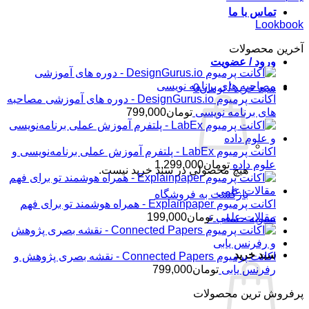
تماس با ما
Lookbook
آخرین محصولات
ورود / عضویت
سبد خرید /
تومان
0
اکانت پرمیوم DesignGurus.io - دوره ‌های آموزشی مصاحبه
‌های برنامه نویسی
تومان
799,000
اکانت پرمیوم LabEx - پلتفرم آموزش عملی برنامه‌نویسی و
علوم داده
تومان
1,299,000
هیچ محصولی در سبد خرید نیست.
بازگشت به فروشگاه
اکانت پرمیوم Explainpaper - همراه هوشمند تو برای فهم
مقالات علمی
تومان
199,000
تسویه حساب
+
سبد خرید
اکانت پرمیوم Connected Papers - نقشه بصری پژوهش و
رفرنس یابی
تومان
799,000
پرفروش ترین محصولات