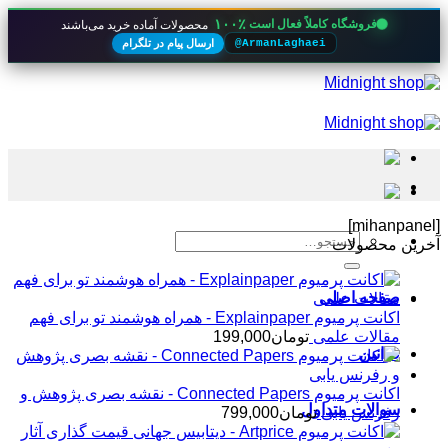
۱۰۰٪
فروشگاه کاملاً فعال است
محصولات آماده خرید می‌باشند
ارسال پیام در تلگرام
@ArmanLaghaei
Skip
to
content
[mihanpanel]
جستجو
آخرین محصولات
برای:
صفحه اصلی
اکانت پرمیوم Explainpaper - همراه هوشمند تو برای فهم
مقالات علمی
تومان
199,000
قوانین
اکانت پرمیوم Connected Papers - نقشه بصری پژوهش و
سوالات متداول
رفرنس یابی
تومان
799,000