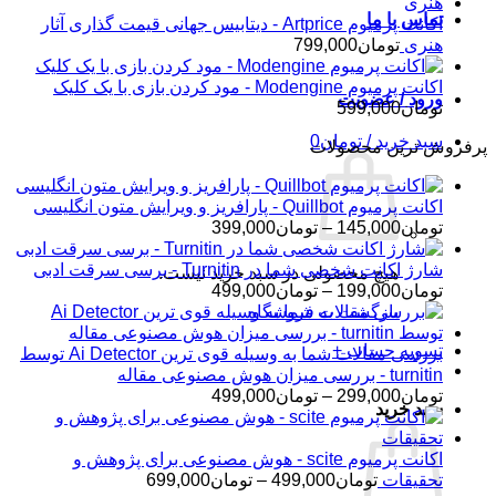
تماس با ما
اکانت پرمیوم Artprice - دیتابیس جهانی قیمت ‌گذاری آثار
هنری
تومان
799,000
اکانت پرمیوم Modengine - مود کردن بازی با یک کلیک
ورود / عضویت
تومان
599,000
سبد خرید /
تومان
0
پرفروش ترین محصولات
اکانت پرمیوم Quillbot - پارافریز و ویرایش متون انگلیسی
محدوده
تومان
145,000
–
تومان
399,000
قیمت:
تومان145,000
شارژ اکانت شخصی شما در Turnitin - برسی سرقت ادبی
هیچ محصولی در سبد خرید نیست.
تا
محدوده
تومان
199,000
–
تومان
499,000
تومان399,000
قیمت:
بازگشت به فروشگاه
تومان199,000
تسویه حساب
+
تا
بررسی مقالات شما به وسیله قوی ترین Ai Detector توسط
تومان499,000
turnitin - بررسی میزان هوش مصنوعی مقاله
محدوده
تومان
299,000
–
تومان
499,000
سبد خرید
قیمت:
تومان299,000
تا
اکانت پرمیوم scite - هوش مصنوعی برای پژوهش و
تومان499,000
محدوده
تحقیقات
تومان
499,000
–
تومان
699,000