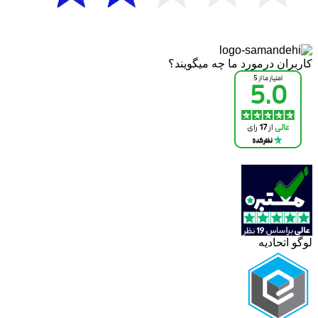
کاربران درمورد ما چه میگویند؟
لوگو اتحادیه