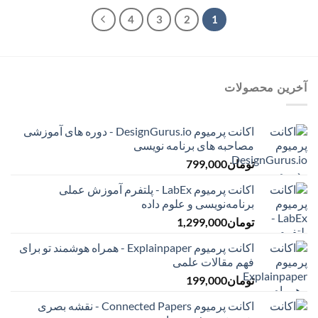
تومان75,000
تومان9,000
4
3
2
1
آخرین محصولات
اکانت پرمیوم DesignGurus.io - دوره ‌های آموزشی
مصاحبه ‌های برنامه نویسی
تومان
799,000
اکانت پرمیوم LabEx - پلتفرم آموزش عملی
برنامه‌نویسی و علوم داده
تومان
1,299,000
اکانت پرمیوم Explainpaper - همراه هوشمند تو برای
فهم مقالات علمی
تومان
199,000
اکانت پرمیوم Connected Papers - نقشه بصری