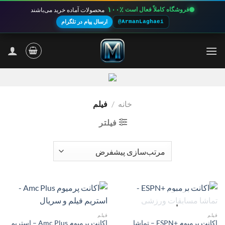
۱۰۰٪
فروشگاه کاملاً فعال است
محصولات آماده خرید می‌باشند
@ArmanLaghaei
ارسال پیام در تلگرام
Ski
t
conten
خانه
/
فیلم
فیلتر
ناموجود
فیلم
فیلم
اکانت پرمیوم +ESPN – تماشا
اکانت پرمیوم Amc Plus – استریم