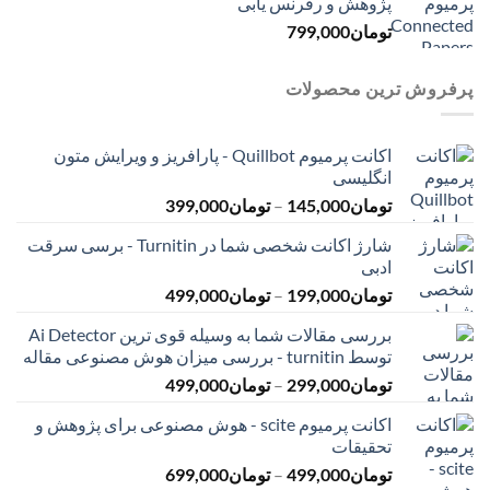
پژوهش و رفرنس یابی
تومان
799,000
پرفروش ترین محصولات
اکانت پرمیوم Quillbot - پارافریز و ویرایش متون
انگلیسی
محدوده
تومان
145,000
–
تومان
399,000
قیمت:
شارژ اکانت شخصی شما در Turnitin - برسی سرقت
تومان145,000
ادبی
تا
محدوده
تومان
199,000
–
تومان
499,000
تومان399,000
قیمت:
بررسی مقالات شما به وسیله قوی ترین Ai Detector
تومان199,000
توسط turnitin - بررسی میزان هوش مصنوعی مقاله
تا
محدوده
تومان
299,000
–
تومان
499,000
تومان499,000
قیمت:
اکانت پرمیوم scite - هوش مصنوعی برای پژوهش و
تومان299,000
تحقیقات
تا
محدوده
تومان
499,000
–
تومان
699,000
تومان499,000