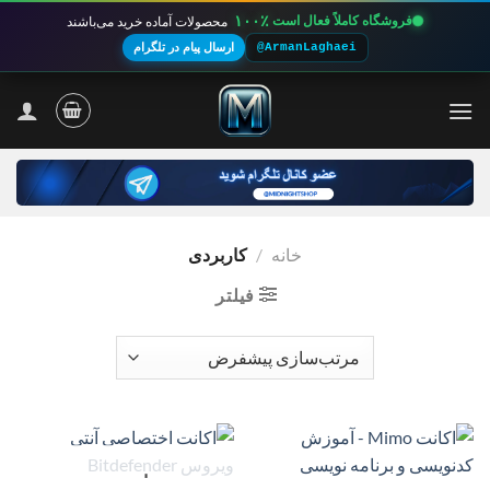
۱۰۰٪
فروشگاه کاملاً فعال است
محصولات آماده خرید می‌باشند
@ArmanLaghaei
ارسال پیام در تلگرام
Ski
t
conten
خانه
/
کاربردی
فیلتر
ناموجود