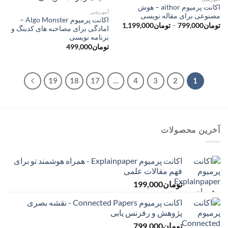
اکانت پرمیوم aithor – هوش
آموزشی
مصنوعی برای مقاله نویسی
اکانت پرمیوم Algo Monster –
محدوده
تومان
799,000
–
تومان
1,199,000
امادگی برای مصاحبه های کدینگ و
قیمت:
برنامه نویسی
تومان799,000
تا
تومان
499,000
تومان1,199,000
19
18
17
…
4
3
2
1
آخرین محصولات
اکانت پرمیوم Explainpaper - همراه هوشمند تو برای
فهم مقالات علمی
تومان
199,000
اکانت پرمیوم Connected Papers - نقشه بصری
پژوهش و رفرنس یابی
تومان
799,000