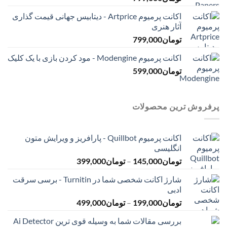
اکانت پرمیوم Artprice - دیتابیس جهانی قیمت ‌گذاری
آثار هنری
تومان
799,000
اکانت پرمیوم Modengine - مود کردن بازی با یک کلیک
تومان
599,000
پرفروش ترین محصولات
اکانت پرمیوم Quillbot - پارافریز و ویرایش متون
انگلیسی
محدوده
تومان
145,000
–
تومان
399,000
قیمت:
شارژ اکانت شخصی شما در Turnitin - برسی سرقت
تومان145,000
ادبی
تا
محدوده
تومان
199,000
–
تومان
499,000
تومان399,000
قیمت:
بررسی مقالات شما به وسیله قوی ترین Ai Detector
تومان199,000