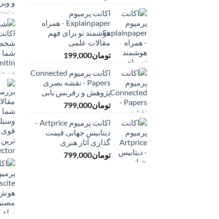
اکانت پرمیوم
Explainpaper - همراه
هوشمند تو برای فهم
مقالات علمی
تومان
199,000
اکانت پرمیوم Connected
Papers - نقشه بصری
پژوهش و رفرنس یابی
تومان
799,000
اکانت پرمیوم Artprice -
دیتابیس جهانی قیمت
‌گذاری آثار هنری
تومان
799,000