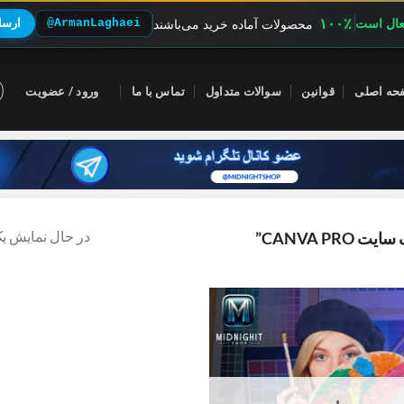
۱۰۰٪
فعال است
@ArmanLaghaei
ارسال
محصولات آماده خرید می‌باشند
حه اصلی
قوانین
سوالات متداول
تماس با ما
ورود / عضویت
در حال نمایش یک
CANVA ”