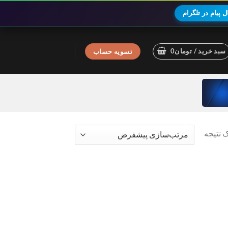
 پیام در تلگرام
سبد خرید /
تومان
0
تسویه حساب
 نتیجه