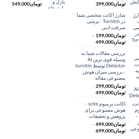
محدوده
محدود
تومان
399,000
تومان
549,000
قیمت:
قیمت:
شارژ اکانت شخصی شما
تومان145,000
ت
در Turnitin - برسی
تا
تا
سرقت ادبی
تومان399,000
تومان549,000
تومان
199,000
–
محدوده
تومان
499,000
قیمت:
بررسی مقالات شما به
تومان199,000
وسیله قوی ترین Ai
تا
Detector توسط turnitin
تومان499,000
- بررسی میزان هوش
مصنوعی مقاله
تومان
299,000
–
محدوده
تومان
499,000
قیمت:
اکانت پرمیوم scite -
تومان299,000
هوش مصنوعی برای
تا
پژوهش و تحقیقات
تومان499,000
تومان
499,000
–
محدوده
تومان
699,000
قیمت: