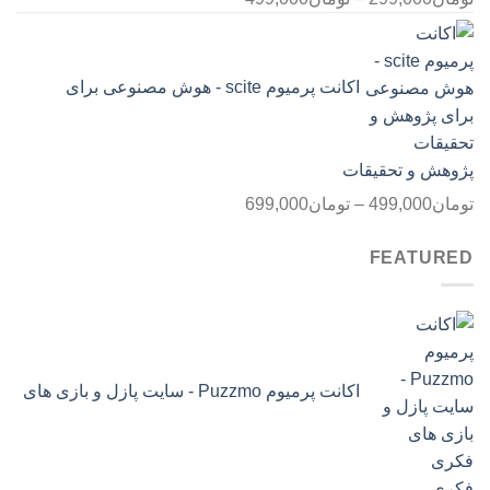
قیمت:
تومان299,000
تا
اکانت پرمیوم scite - هوش مصنوعی برای
تومان499,000
پژوهش و تحقیقات
محدوده
تومان
499,000
–
تومان
699,000
قیمت:
FEATURED
تومان499,000
تا
تومان699,000
اکانت پرمیوم Puzzmo - سایت پازل و بازی های
فکری