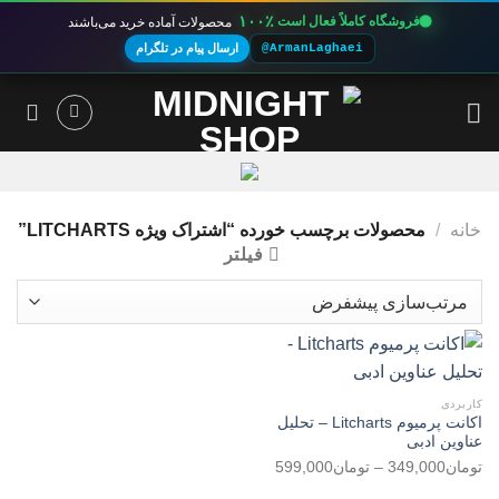
۱۰۰٪
فروشگاه کاملاً فعال است
محصولات آماده خرید می‌باشند
@ArmanLaghaei
ارسال پیام در تلگرام
Ski
t
conten
خانه
/
محصولات برچسب خورده “اشتراک ویژه LITCHARTS”
فیلتر
کاربردی
اکانت پرمیوم Litcharts – تحلیل
عناوین ادبی
محدوده
تومان
349,000
–
تومان
599,000
قیمت: