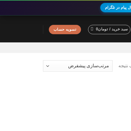
 پیام در تلگرام
سبد خرید /
تومان
0
تسویه حساب
نتیجه