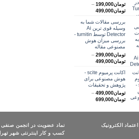
تومان
199,000
–
محدوده
تومان
499,000
قیمت:
بررسی مقالات شما به
تومان199,000
وسیله قوی ترین Ai
تا
Detector توسط turnitin -
تومان499,000
بررسی میزان هوش
مصنوعی مقاله
تومان
299,000
–
محدوده
تومان
499,000
قیمت:
اکانت پرمیوم scite -
تومان299,000
هوش مصنوعی برای
تا
پژوهش و تحقیقات
تومان499,000
تومان
499,000
–
محدوده
تومان
699,000
قیمت:
تومان499,000
تا
اعتماد الکترونیک
تومان699,000
نماد عضویت در انجمن صنفی
کسب و کار اینترنتی شهر تهرا