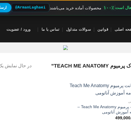
۱۰۰٪
فعال است
@ArmanLaghaei
ارسال
محصولات آماده خرید می‌باشند
حه اصلی
قوانین
سوالات متداول
تماس با ما
ورود / عضویت
TEACH ME AN”
در حال نمایش یک 
ی
اکانت پرمیوم Teach Me Anatomy –
ه آموزش آناتومی
499,000