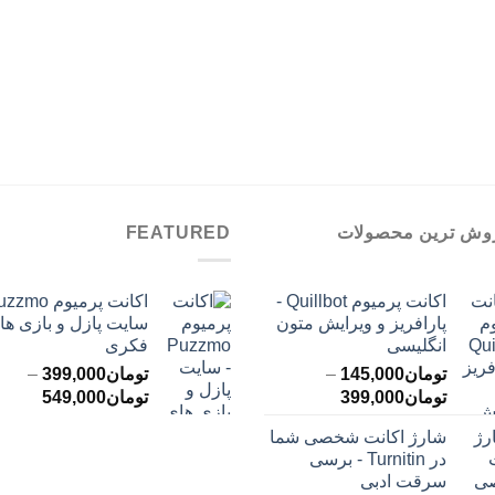
وش ترین محصولات
FEATURED
اکانت پرمیوم Quillbot -
پارافریز و ویرایش متون
سایت پازل و بازی ها
انگلیسی
فکری
تومان
145,000
–
تومان
399,000
–
محدوده
محدود
تومان
399,000
تومان
549,000
قیمت:
قیمت:
شارژ اکانت شخصی شما
تومان145,000
ت
در Turnitin - برسی
تا
تا
سرقت ادبی
تومان399,000
تومان549,000