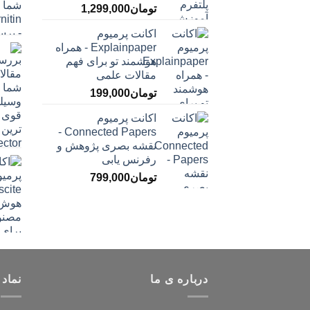
تومان
1,299,000
اکانت پرمیوم
Explainpaper - همراه
هوشمند تو برای فهم
مقالات علمی
تومان
199,000
اکانت پرمیوم
Connected Papers -
نقشه بصری پژوهش و
رفرنس یابی
تومان
799,000
درباره ی ما
نماد 