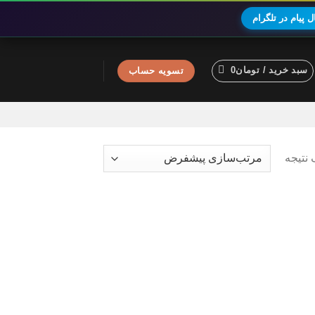
 پیام در تلگرام
سبد خرید /
تومان
0
تسویه حساب
نتیجه