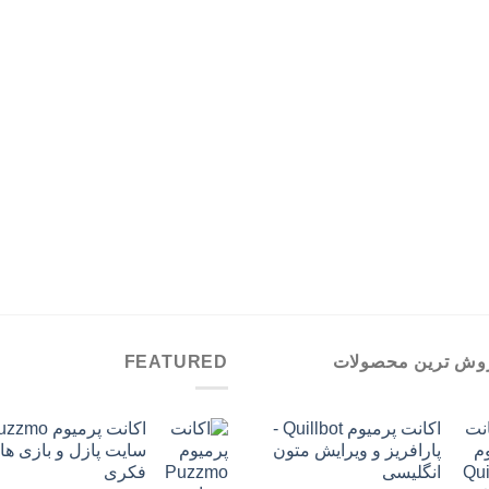
تومان599,000
وش ترین محصولات
FEATURED
اکانت پرمیوم Quillbot -
پارافریز و ویرایش متون
سایت پازل و بازی ها
انگلیسی
فکری