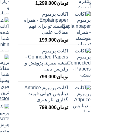
تومان
1,299,000
اکانت پرمیوم
Explainpaper - همراه
هوشمند تو برای فهم
مقالات علمی
تومان
199,000
اکانت پرمیوم
Connected Papers -
نقشه بصری پژوهش و
رفرنس یابی
تومان
799,000
اکانت پرمیوم Artprice -
دیتابیس جهانی قیمت
‌گذاری آثار هنری
تومان
799,000