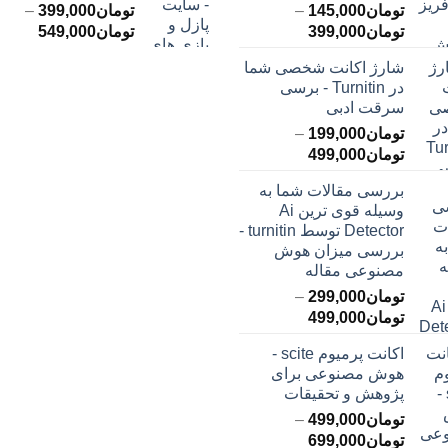
تومان
145,000
–
تومان
399,000
–
محدوده
محدود
تومان
399,000
تومان
549,000
قیمت:
قیمت:
شارژ اکانت شخصی شما
تومان145,000
ت
در Turnitin - برسی
تا
تا
سرقت ادبی
تومان399,000
تومان549,000
تومان
199,000
–
محدوده
تومان
499,000
قیمت:
بررسی مقالات شما به
تومان199,000
وسیله قوی ترین Ai
تا
Detector توسط turnitin -
تومان499,000
بررسی میزان هوش
مصنوعی مقاله
تومان
299,000
–
محدوده
تومان
499,000
قیمت:
اکانت پرمیوم scite -
تومان299,000
هوش مصنوعی برای
تا
پژوهش و تحقیقات
تومان499,000
تومان
499,000
–
محدوده
تومان
699,000