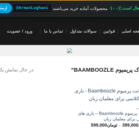
۱۰۰٪
فعال است
@ArmanLaghaei
ارسال
محصولات آماده خرید می‌باشند
حه اصلی
قوانین
سوالات متداول
تماس با ما
ورود / عضویت
BAAMBOOZLE”
در حال نمایش یک 
ی
اکانت پرمیوم Baamboozle – بازی های
 برای معلمان زبان
محدوده
399,000
–
تومان
599,000
قیمت:
تومان399,000
تا