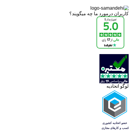
کاربران درمورد ما چه میگویند؟
لوگو اتحادیه