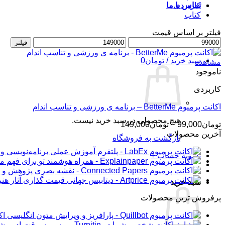
کاربردی
تماس با ما
کتاب
فیلتر بر اساس قیمت
حداقل
ورود / عضویت
حداکثر
فیلتر
قیمت
قیمت
سبد خرید /
تومان
0
مشاهده
ناموجود
کاربردی
اکانت پرمیوم BetterMe – برنامه ی ورزشی و تناسب اندام
هیچ محصولی در سبد خرید نیست.
محدوده
تومان
99,000
–
تومان
149,000
قیمت:
آخرین محصولات
بازگشت به فروشگاه
تومان99,000
تا
تسویه حساب
+
تومان149,000
سبد خرید
پرفروش ترین محصولات
اکانت 
شار