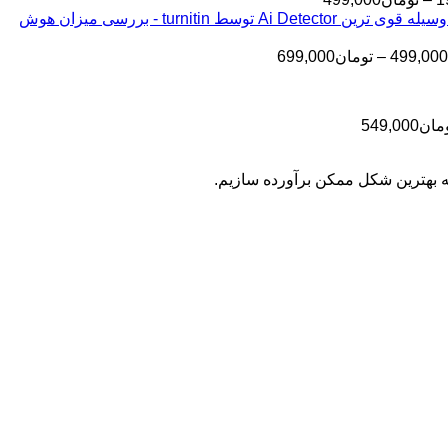
قیمت:
تومان145,000
بررسی مقالات شما به وسیله قوی ترین Ai Detector توسط turnitin - بررسی میزان هوش
تا
تومان199,000
تا
تومان399,000
محدوده
499,000
–
تومان
699,000
تومان499,000
قیمت:
تومان499,000
تا
محدوده
مان
549,000
تومان699,000
قیمت:
تومان399,000
به بهترین شکل ممکن برآورده سازیم.
تا
تومان549,000