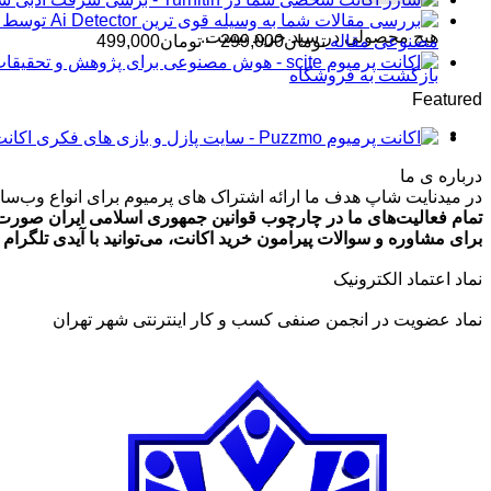
هیچ محصولی در سبد خرید نیست.
محدوده
مصنوعی مقاله
تومان
299,000
–
تومان
499,000
قیمت:
بازگشت به فروشگاه
تومان99,000
Featured
تا
تومان499,000
اکانت پرمیوم zmo
درباره ی ما
در میدنایت شاپ هدف ما ارائه اشتراک های پرمیوم برای انواع وب‌سایت
تمام فعالیت‌های ما در چارچوب قوانین جمهوری اسلامی ایران صورت 
برای مشاوره و سوالات پیرامون خرید اکانت، می‌توانید با آیدی تلگرام @ArmanLaghaei در ارتباط باش
نماد اعتماد الکترونیک
نماد عضویت در انجمن صنفی کسب و کار اینترنتی شهر تهران