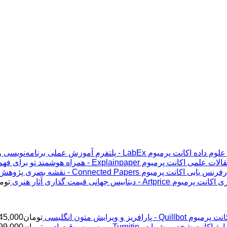
اکانت پرمیوم LabEx - پلتفرم آموزش عملی برنامه‌نویسی و علوم داده
اکانت پرمیوم Explainpaper - همراه هوشمند تو برای فهم مقالات علمی
اکانت پرمیوم Connected Papers - نقشه بصری پژوهش و رفرنس یابی
اکانت پرمیوم Artprice - دیتابیس جهانی قیمت ‌گذاری آثار هنری
توم
پرمیوم Quillbot - پارافریز و ویرایش متون انگلیسی
تومان
45,000
ژ اکانت شخصی شما در Turnitin - برسی سرقت ادبی
تومان
99,000