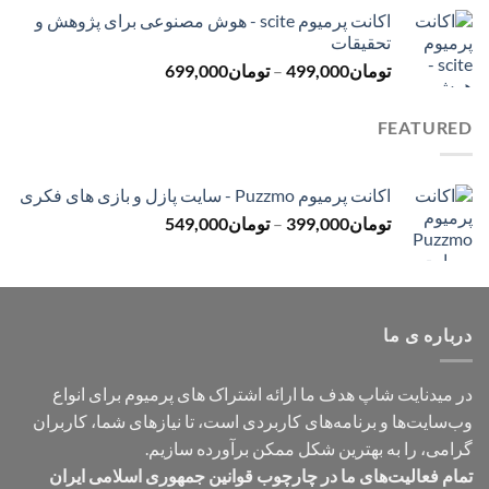
قیمت:
اکانت پرمیوم scite - هوش مصنوعی برای پژوهش و
تومان299,000
تحقیقات
تا
محدوده
تومان
499,000
–
تومان
699,000
تومان499,000
قیمت:
تومان499,000
FEATURED
تا
تومان699,000
اکانت پرمیوم Puzzmo - سایت پازل و بازی های فکری
محدوده
تومان
399,000
–
تومان
549,000
قیمت:
تومان399,000
تا
تومان549,000
درباره ی ما
در میدنایت شاپ هدف ما ارائه اشتراک های پرمیوم برای انواع
وب‌سایت‌ها و برنامه‌های کاربردی است، تا نیازهای شما، کاربران
گرامی، را به بهترین شکل ممکن برآورده سازیم.
تمام فعالیت‌های ما در چارچوب قوانین جمهوری اسلامی ایران