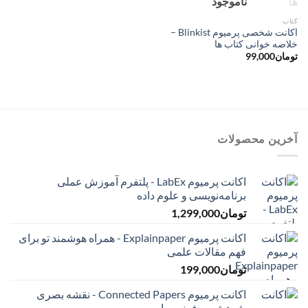
ناموجود
کتاب
اکانت شخصی پرمیوم Blinkist –
خلاصه خوانی کتاب ها
تومان
99,000
آخرین محصولات
اکانت پرمیوم LabEx - پلتفرم آموزش عملی
برنامه‌نویسی و علوم داده
تومان
1,299,000
اکانت پرمیوم Explainpaper - همراه هوشمند تو برای
فهم مقالات علمی
تومان
199,000
اکانت پرمیوم Connected Papers - نقشه بصری
پژوهش و رفرنس یابی