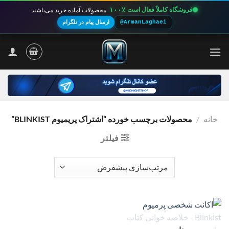
۱۰۰٪
فروشگاه کاملاً فعال است
محصولات آماده خرید می‌باشند
@ArmanLaghaei
ارسال پیام در تلگرام
Ski
t
conten
خانه
/
محصولات برچسب خورده “اشتراک پریمیوم BLINKIST”
فیلتر