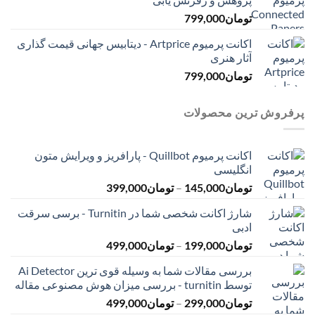
تومان
799,000
اکانت پرمیوم Artprice - دیتابیس جهانی قیمت ‌گذاری
آثار هنری
تومان
799,000
پرفروش ترین محصولات
اکانت پرمیوم Quillbot - پارافریز و ویرایش متون
انگلیسی
محدوده
تومان
145,000
–
تومان
399,000
قیمت:
شارژ اکانت شخصی شما در Turnitin - برسی سرقت
تومان145,000
ادبی
تا
محدوده
تومان
199,000
–
تومان
499,000
تومان399,000
قیمت:
بررسی مقالات شما به وسیله قوی ترین Ai Detector
تومان199,000
توسط turnitin - بررسی میزان هوش مصنوعی مقاله
تا
محدوده
تومان
299,000
–
تومان
499,000
تومان499,000