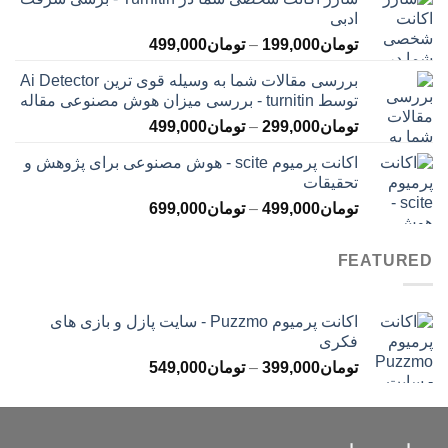
تومان145,000
ادبی
تا
محدوده
تومان
199,000
–
تومان
499,000
تومان399,000
قیمت:
بررسی مقالات شما به وسیله قوی ترین Ai Detector
تومان199,000
توسط turnitin - بررسی میزان هوش مصنوعی مقاله
تا
محدوده
تومان
299,000
–
تومان
499,000
تومان499,000
قیمت:
اکانت پرمیوم scite - هوش مصنوعی برای پژوهش و
تومان299,000
تحقیقات
تا
محدوده
تومان
499,000
–
تومان
699,000
تومان499,000
قیمت:
تومان499,000
FEATURED
تا
تومان699,000
اکانت پرمیوم Puzzmo - سایت پازل و بازی های
فکری
محدوده
تومان
399,000
–
تومان
549,000
قیمت:
تومان399,000
تا