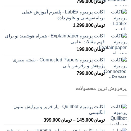
تومان
799,000
اکانت پرمیوم LabEx - پلتفرم آموزش عملی
برنامه‌نویسی و علوم داده
تومان
1,299,000
اکانت پرمیوم Explainpaper - همراه هوشمند تو برای
فهم مقالات علمی
تومان
199,000
اکانت پرمیوم Connected Papers - نقشه بصری
پژوهش و رفرنس یابی
تومان
799,000
پرفروش ترین محصولات
اکانت پرمیوم Quillbot - پارافریز و ویرایش متون
انگلیسی
محدوده
تومان
145,000
–
تومان
399,000
قیمت:
شارژ اکانت شخصی شما در Turnitin - برسی سرقت