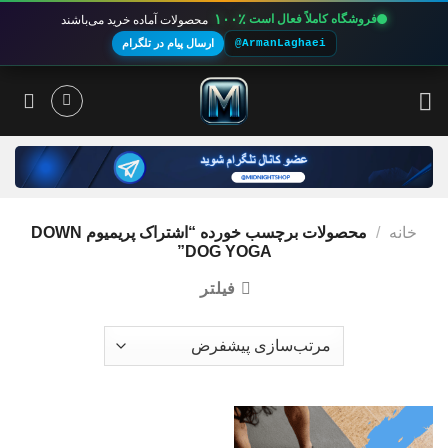
۱۰۰٪
فروشگاه کاملاً فعال است
محصولات آماده خرید می‌باشند
@ArmanLaghaei
ارسال پیام در تلگرام
Ski
t
conten
خانه
/
محصولات برچسب خورده “اشتراک پریمیوم DOWN
DOG YOGA”
فیلتر