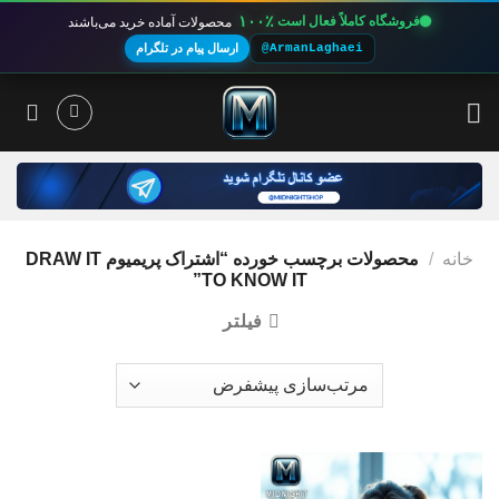
۱۰۰٪
فروشگاه کاملاً فعال است
محصولات آماده خرید می‌باشند
@ArmanLaghaei
ارسال پیام در تلگرام
Ski
t
conten
خانه
/
محصولات برچسب خورده “اشتراک پریمیوم DRAW IT
TO KNOW IT”
فیلتر