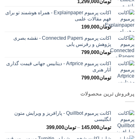
تومان
1,299,000
اکانت پرمیوم Explainpaper - همراه هوشمند تو برای
فهم مقالات علمی
تومان
199,000
اکانت پرمیوم Connected Papers - نقشه بصری
پژوهش و رفرنس یابی
تومان
799,000
اکانت پرمیوم Artprice - دیتابیس جهانی قیمت ‌گذاری
آثار هنری
تومان
799,000
پرفروش ترین محصولات
اکانت پرمیوم Quillbot - پارافریز و ویرایش متون
انگلیسی
محدوده
تومان
145,000
–
تومان
399,000
قیمت:
شارژ اکانت شخصی شما در Turnitin - برسی سرقت