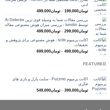
تومان145,000
ادبی
تا
محدوده
تومان
199,000
–
تومان
499,000
تومان399,000
قیمت:
بررسی مقالات شما به وسیله قوی ترین Ai Detector
تومان199,000
توسط turnitin - بررسی میزان هوش مصنوعی مقاله
تا
محدوده
تومان
299,000
–
تومان
499,000
تومان499,000
قیمت:
اکانت پرمیوم scite - هوش مصنوعی برای پژوهش و
تومان299,000
تحقیقات
تا
محدوده
تومان
499,000
–
تومان
699,000
تومان499,000
قیمت:
تومان499,000
FEATURED
تا
تومان699,000
اکانت پرمیوم Puzzmo - سایت پازل و بازی های
فکری
محدوده
تومان
399,000
–
تومان
549,000
قیمت:
تومان399,000
تا