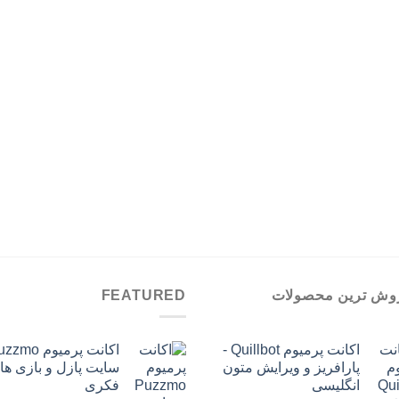
تومان899,000
تا
تومان1,299,000
وش ترین محصولات
FEATURED
اکانت پرمیوم Quillbot -
پارافریز و ویرایش متون
سایت پازل و بازی ها
انگلیسی
فکری