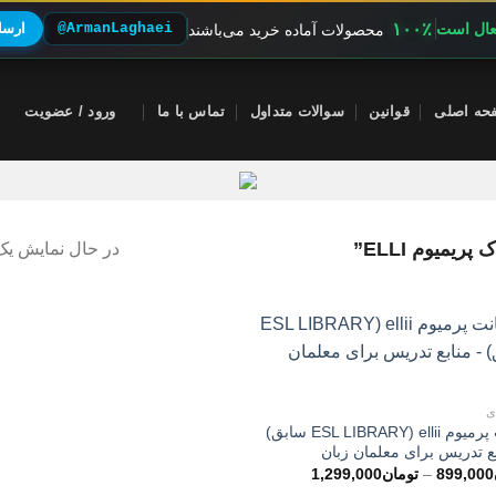
۱۰۰٪
فعال است
@ArmanLaghaei
ارسال
محصولات آماده خرید می‌باشند
حه اصلی
قوانین
سوالات متداول
تماس با ما
ورود / عضویت
میوم ELLI”
در حال نمایش یک 
ی
اکانت پرمیوم ellii (ESL LIBRARY سابق)
بع تدریس برای معلمان زبان
محدوده
899,000
–
تومان
1,299,000
قیمت: