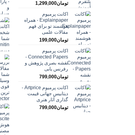
تومان
1,299,000
اکانت پرمیوم
Explainpaper - همراه
هوشمند تو برای فهم
مقالات علمی
تومان
199,000
اکانت پرمیوم
Connected Papers -
نقشه بصری پژوهش و
رفرنس یابی
تومان
799,000
اکانت پرمیوم Artprice -
دیتابیس جهانی قیمت
‌گذاری آثار هنری
تومان
799,000