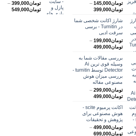
تومان
145,000
–
تومان
399,000
–
محدوده
محدود
تومان
399,000
تومان
549,000
قیمت:
قیمت:
شارژ اکانت شخصی شما
تومان145,000
ت
در Turnitin - برسی
تا
تا
سرقت ادبی
تومان399,000
تومان549,000
تومان
199,000
–
محدوده
تومان
499,000
قیمت:
بررسی مقالات شما به
تومان199,000
وسیله قوی ترین Ai
تا
Detector توسط turnitin -
تومان499,000
بررسی میزان هوش
مصنوعی مقاله
تومان
299,000
–
محدوده
تومان
499,000
قیمت:
اکانت پرمیوم scite -
تومان299,000
هوش مصنوعی برای
تا
پژوهش و تحقیقات
تومان499,000
تومان
499,000
–
محدوده
تومان
699,000