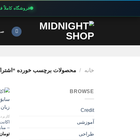
فروشگاه کاملاً 
Ski
t
صف
conten
خانه
/
محصولات برچسب خورده “اشتراک پری
BROWSE
Credit
کاربرد
آموزشی
– منا
تومان
طراحی