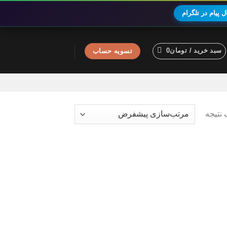
 پیام در تلگرام
سبد خرید /
تومان
0
تسویه حساب
نتیجه