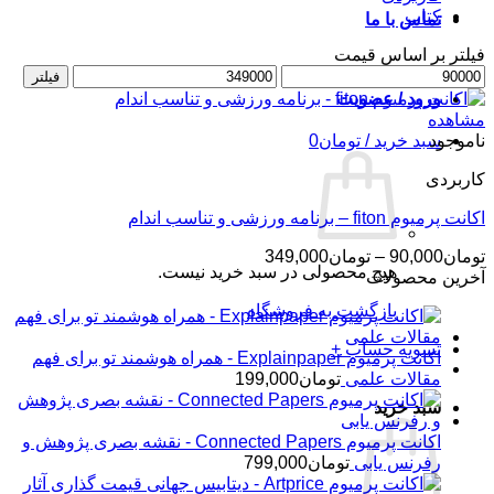
کتاب
تماس با ما
فیلتر بر اساس قیمت
حداقل
حداکثر
فیلتر
قیمت
قیمت
ورود / عضویت
مشاهده
ناموجود
سبد خرید /
تومان
0
کاربردی
اکانت پرمیوم fiton – برنامه ورزشی و تناسب اندام
محدوده
تومان
90,000
–
تومان
349,000
هیچ محصولی در سبد خرید نیست.
قیمت:
آخرین محصولات
تومان90,000
بازگشت به فروشگاه
تا
تومان349,000
تسویه حساب
+
اکانت پرمیوم Explainpaper - همراه هوشمند تو برای فهم
مقالات علمی
تومان
199,000
سبد خرید
اکانت پرمیوم Connected Papers - نقشه بصری پژوهش و
رفرنس یابی
تومان
799,000