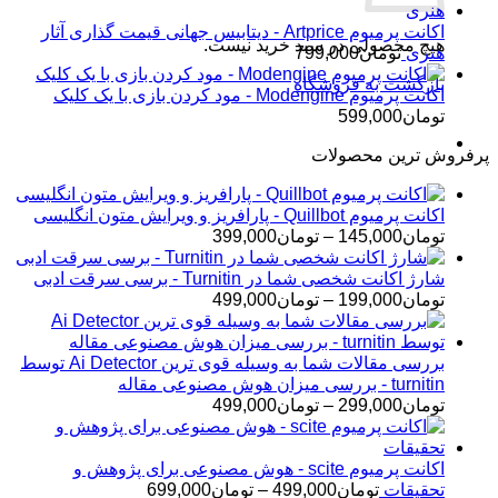
اکانت پرمیوم Artprice - دیتابیس جهانی قیمت ‌گذاری آثار
هیچ محصولی در سبد خرید نیست.
هنری
تومان
799,000
بازگشت به فروشگاه
اکانت پرمیوم Modengine - مود کردن بازی با یک کلیک
تومان
599,000
پرفروش ترین محصولات
اکانت پرمیوم Quillbot - پارافریز و ویرایش متون انگلیسی
محدوده
تومان
145,000
–
تومان
399,000
قیمت:
تومان145,000
شارژ اکانت شخصی شما در Turnitin - برسی سرقت ادبی
تا
محدوده
تومان
199,000
–
تومان
499,000
تومان399,000
قیمت:
تومان199,000
تا
بررسی مقالات شما به وسیله قوی ترین Ai Detector توسط
تومان499,000
turnitin - بررسی میزان هوش مصنوعی مقاله
محدوده
تومان
299,000
–
تومان
499,000
قیمت:
تومان299,000
تا
اکانت پرمیوم scite - هوش مصنوعی برای پژوهش و
تومان499,000
محدوده
تحقیقات
تومان
499,000
–
تومان
699,000