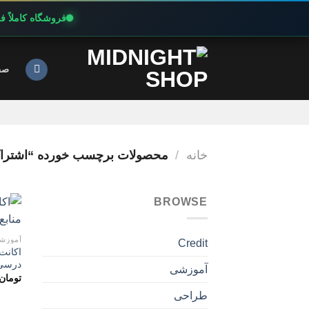
فروشگاه کاملاً 
Ski
t
صف
conten
خانه
/
محصولات برچسب خورده “اشتراک پریمیو
BROWSE
آموزش
Credit
درسی
آموزشی
تومان
طراحی