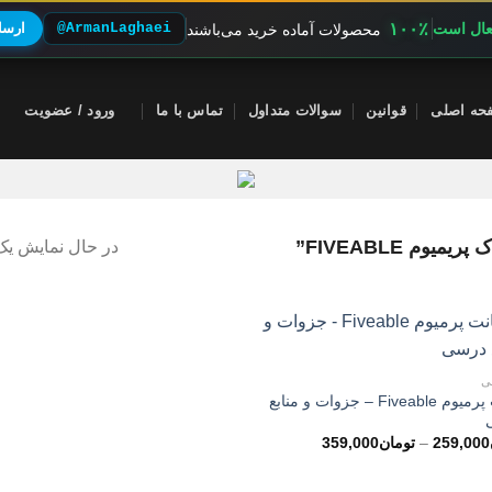
۱۰۰٪
فعال است
@ArmanLaghaei
ارسال
محصولات آماده خرید می‌باشند
حه اصلی
قوانین
سوالات متداول
تماس با ما
ورود / عضویت
م FIVEABLE”
در حال نمایش یک 
ی
اکانت پرمیوم Fiveable – جزوات و منابع
محدوده
259,000
–
تومان
359,000
قیمت:
تومان259,000
تا