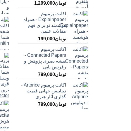
تومان
1,299,000
اکانت پرمیوم
Explainpaper - همراه
هوشمند تو برای فهم
مقالات علمی
تومان
199,000
اکانت پرمیوم
Connected Papers -
نقشه بصری پژوهش و
رفرنس یابی
تومان
799,000
اکانت پرمیوم Artprice -
دیتابیس جهانی قیمت
‌گذاری آثار هنری
تومان
799,000