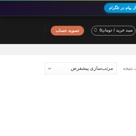
 پیام در تلگرام
سبد خرید /
تومان
0
تسویه حساب
نتیجه