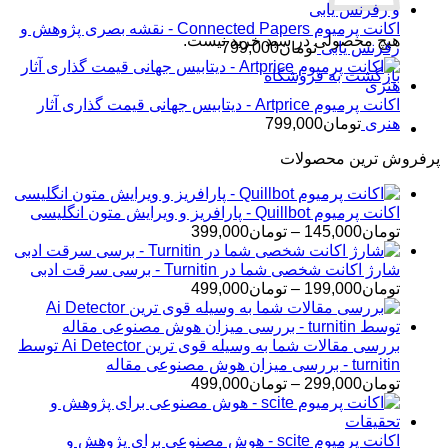
اکانت پرمیوم Connected Papers - نقشه بصری پژوهش و
هیچ محصولی در سبد خرید نیست.
رفرنس یابی
تومان
799,000
بازگشت به فروشگاه
اکانت پرمیوم Artprice - دیتابیس جهانی قیمت ‌گذاری آثار
هنری
تومان
799,000
پرفروش ترین محصولات
اکانت پرمیوم Quillbot - پارافریز و ویرایش متون انگلیسی
محدوده
تومان
145,000
–
تومان
399,000
قیمت:
تومان145,000
شارژ اکانت شخصی شما در Turnitin - برسی سرقت ادبی
تا
محدوده
تومان
199,000
–
تومان
499,000
تومان399,000
قیمت:
تومان199,000
تا
بررسی مقالات شما به وسیله قوی ترین Ai Detector توسط
تومان499,000
turnitin - بررسی میزان هوش مصنوعی مقاله
محدوده
تومان
299,000
–
تومان
499,000
قیمت:
تومان299,000
تا
اکانت پرمیوم scite - هوش مصنوعی برای پژوهش و