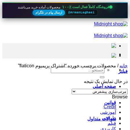
۱۰۰٪
فروشگاه کاملاً فعال است
محصولات آماده خرید می‌باشند
ارسال پیام در تلگرام
@ArmanLaghaei
Skip
to
content
خانه
/
محصولات برچسب خورده “اشتراک پریمیوم flaticon”
جستجو
فیلتر
برای:
در حال نمایش یک نتیجه
صفحه اصلی
Browse
قوانین
Credit
آموزشی
طراحی
سوالات متداول
فیلم
کاربردی