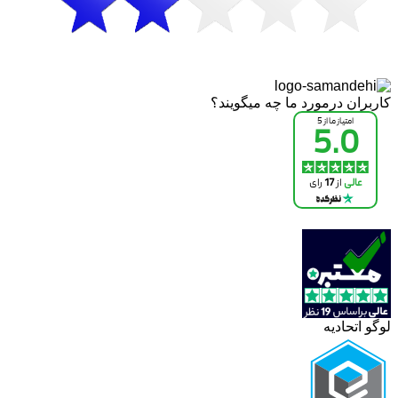
کاربران درمورد ما چه میگویند؟
لوگو اتحادیه