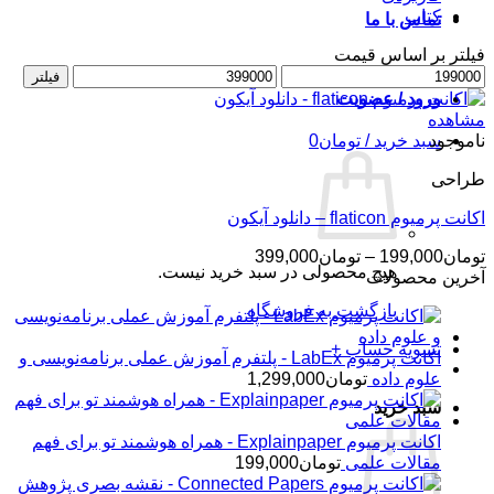
کتاب
تماس با ما
فیلتر بر اساس قیمت
حداقل
حداکثر
فیلتر
قیمت
قیمت
ورود / عضویت
مشاهده
ناموجود
سبد خرید /
تومان
0
طراحی
اکانت پرمیوم flaticon – دانلود آیکون
محدوده
تومان
199,000
–
تومان
399,000
هیچ محصولی در سبد خرید نیست.
قیمت:
آخرین محصولات
تومان199,000
بازگشت به فروشگاه
تا
تومان399,000
تسویه حساب
+
اکانت پرمیوم LabEx - پلتفرم آموزش عملی برنامه‌نویسی و
علوم داده
تومان
1,299,000
سبد خرید
اکانت پرمیوم Explainpaper - همراه هوشمند تو برای فهم
مقالات علمی
تومان
199,000