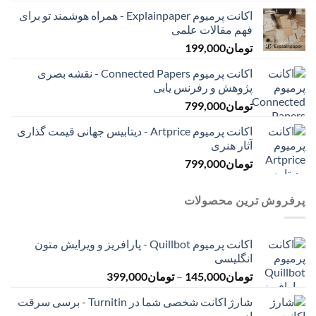
اکانت پرمیوم Explainpaper - همراه هوشمند تو برای
فهم مقالات علمی
تومان
199,000
اکانت پرمیوم Connected Papers - نقشه بصری
پژوهش و رفرنس یابی
تومان
799,000
اکانت پرمیوم Artprice - دیتابیس جهانی قیمت ‌گذاری
آثار هنری
تومان
799,000
پرفروش ترین محصولات
اکانت پرمیوم Quillbot - پارافریز و ویرایش متون
انگلیسی
محدوده
تومان
145,000
–
تومان
399,000
قیمت:
شارژ اکانت شخصی شما در Turnitin - برسی سرقت
تومان145,000
ادبی