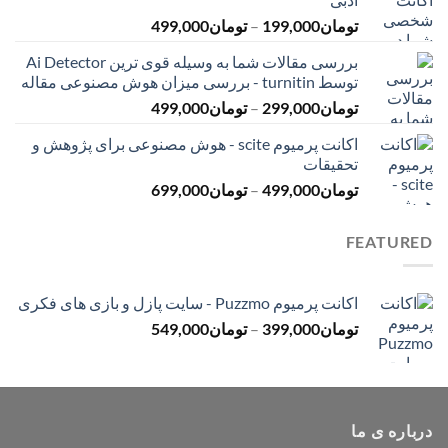
تا
محدوده
تومان
199,000
–
تومان
499,000
تومان399,000
قیمت:
بررسی مقالات شما به وسیله قوی ترین Ai Detector
تومان199,000
توسط turnitin - بررسی میزان هوش مصنوعی مقاله
تا
محدوده
تومان
299,000
–
تومان
499,000
تومان499,000
قیمت:
اکانت پرمیوم scite - هوش مصنوعی برای پژوهش و
تومان299,000
تحقیقات
تا
محدوده
تومان
499,000
–
تومان
699,000
تومان499,000
قیمت:
تومان499,000
FEATURED
تا
تومان699,000
اکانت پرمیوم Puzzmo - سایت پازل و بازی های فکری
محدوده
تومان
399,000
–
تومان
549,000
قیمت:
تومان399,000
تا
تومان549,000
درباره ی ما