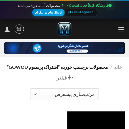
۱۰۰٪
فروشگاه کاملاً فعال است
محصولات آماده خرید می‌باشند
@ArmanLaghaei
ارسال پیام در تلگرام
Ski
t
conten
خانه
/
محصولات برچسب خورده “اشتراک پریمیوم GOWOD”
فیلتر