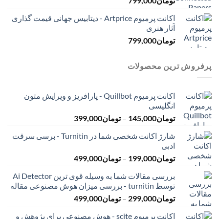
تومان
799,000
اکانت پرمیوم Artprice - دیتابیس جهانی قیمت ‌گذاری
آثار هنری
تومان
799,000
پرفروش ترین محصولات
اکانت پرمیوم Quillbot - پارافریز و ویرایش متون
انگلیسی
محدوده
تومان
145,000
–
تومان
399,000
قیمت:
شارژ اکانت شخصی شما در Turnitin - برسی سرقت
تومان145,000
ادبی
تا
محدوده
تومان
199,000
–
تومان
499,000
تومان399,000
قیمت:
بررسی مقالات شما به وسیله قوی ترین Ai Detector
تومان199,000
توسط turnitin - بررسی میزان هوش مصنوعی مقاله
تا
محدوده
تومان
299,000
–
تومان
499,000
تومان499,000
قیمت:
اکانت پرمیوم scite - هوش مصنوعی برای پژوهش و
تومان299,000