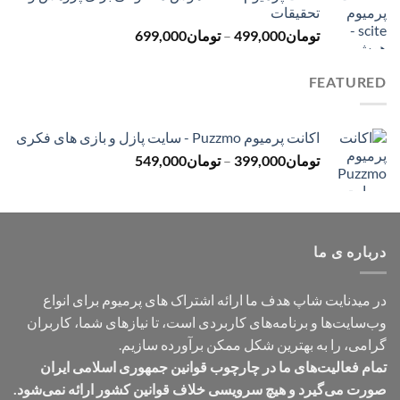
تحقیقات
تا
محدوده
تومان
499,000
–
تومان
699,000
تومان499,000
قیمت:
تومان499,000
FEATURED
تا
تومان699,000
اکانت پرمیوم Puzzmo - سایت پازل و بازی های فکری
محدوده
تومان
399,000
–
تومان
549,000
قیمت:
تومان399,000
تا
تومان549,000
درباره ی ما
در میدنایت شاپ هدف ما ارائه اشتراک های پرمیوم برای انواع
وب‌سایت‌ها و برنامه‌های کاربردی است، تا نیازهای شما، کاربران
گرامی، را به بهترین شکل ممکن برآورده سازیم.
تمام فعالیت‌های ما در چارچوب قوانین جمهوری اسلامی ایران
صورت می‌گیرد و هیچ سرویسی خلاف قوانین کشور ارائه نمی‌شود.