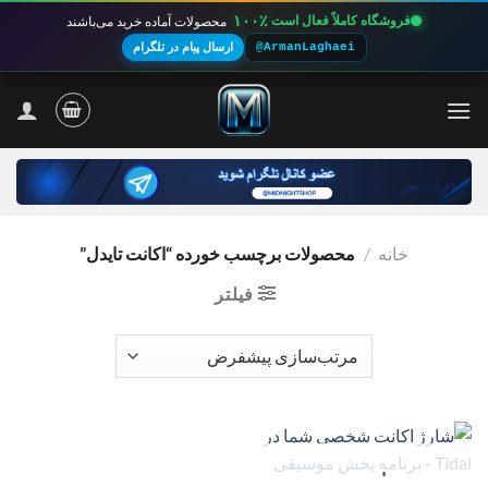
۱۰۰٪
فروشگاه کاملاً فعال است
محصولات آماده خرید می‌باشند
@ArmanLaghaei
ارسال پیام در تلگرام
Ski
t
conten
خانه
/
محصولات برچسب خورده “اکانت تایدل”
فیلتر
ناموجود