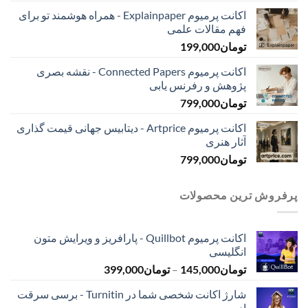
اکانت پرمیوم Explainpaper - همراه هوشمند تو برای
فهم مقالات علمی
تومان
199,000
اکانت پرمیوم Connected Papers - نقشه بصری
پژوهش و رفرنس یابی
تومان
799,000
اکانت پرمیوم Artprice - دیتابیس جهانی قیمت ‌گذاری
آثار هنری
تومان
799,000
پرفروش ترین محصولات
اکانت پرمیوم Quillbot - پارافریز و ویرایش متون
انگلیسی
محدوده
تومان
145,000
–
تومان
399,000
قیمت:
شارژ اکانت شخصی شما در Turnitin - برسی سرقت
تومان145,000
ادبی