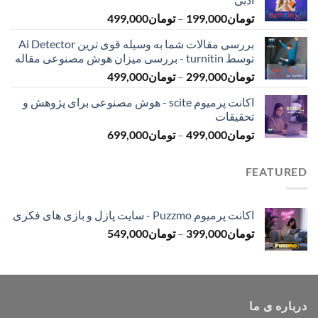
تا
محدوده
تومان
199,000
–
تومان
499,000
تومان399,000
قیمت:
بررسی مقالات شما به وسیله قوی ترین Ai Detector
تومان199,000
توسط turnitin - بررسی میزان هوش مصنوعی مقاله
تا
محدوده
تومان
299,000
–
تومان
499,000
تومان499,000
قیمت:
اکانت پرمیوم scite - هوش مصنوعی برای پژوهش و
تومان299,000
تحقیقات
تا
محدوده
تومان
499,000
–
تومان
699,000
تومان499,000
قیمت:
تومان499,000
FEATURED
تا
تومان699,000
اکانت پرمیوم Puzzmo - سایت پازل و بازی های فکری
محدوده
تومان
399,000
–
تومان
549,000
قیمت:
تومان399,000
تا
تومان549,000
درباره ی ما