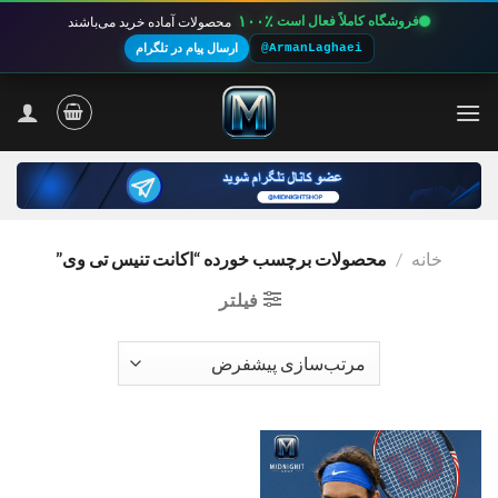
۱۰۰٪
فروشگاه کاملاً فعال است
محصولات آماده خرید می‌باشند
@ArmanLaghaei
ارسال پیام در تلگرام
Ski
t
conten
خانه
/
محصولات برچسب خورده “اکانت تنیس تی وی”
فیلتر