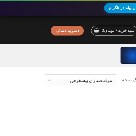
 پیام در تلگرام
سبد خرید /
تومان
0
تسویه حساب
 نتیجه