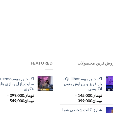
وش ترین محصولات
FEATURED
اکانت پرمیوم Quillbot -
پارافریز و ویرایش متون
سایت پازل و بازی ها
انگلیسی
فکری
تومان
145,000
–
تومان
399,000
–
محدوده
محدود
تومان
399,000
تومان
549,000
قیمت:
قیمت:
شارژ اکانت شخصی شما
تومان145,000
ت