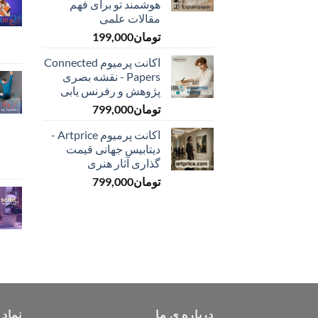
هوشمند تو برای فهم
مقالات علمی
تومان
199,000
اکانت پرمیوم Connected
Papers - نقشه بصری
پژوهش و رفرنس یابی
تومان
799,000
اکانت پرمیوم Artprice -
دیتابیس جهانی قیمت
‌گذاری آثار هنری
تومان
799,000
درباره ی ما
نماد 