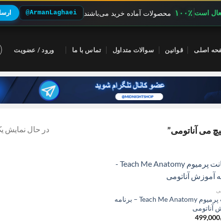
۱۰۰٪
فعال است
@ArmanLaghaei
ارسال
محصولات آماده خرید می‌باشند
حه اصلی
قوانین
سوالات متداول
تماس با ما
ورود / عضویت
در حال نمایش یک
 می آناتومی”
ی
اکانت پرمیوم Teach Me Anatomy – برنامه
 آناتومی
499,000