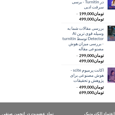
در Turnitin - برسی
تا
تا
سرقت ادبی
تومان399,000
تومان549,000
تومان
199,000
–
محدوده
تومان
499,000
قیمت:
بررسی مقالات شما به
تومان199,000
وسیله قوی ترین Ai
تا
Detector توسط turnitin
تومان499,000
- بررسی میزان هوش
مصنوعی مقاله
تومان
299,000
–
محدوده
تومان
499,000
قیمت:
اکانت پرمیوم scite -
تومان299,000
هوش مصنوعی برای
تا
پژوهش و تحقیقات
تومان499,000
تومان
499,000
–
محدوده
تومان
699,000
قیمت:
تومان499,000
تا
اعتماد الکترونیک
تومان699,000
نماد عضویت در انجمن صنفی