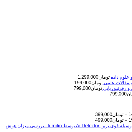
تومان
1,299,000
تومان
199,000
تومان
799,000
ان
799,000
محدوده
1
–
تومان
399,000
قیمت:
محدوده
1
–
تومان
499,000
قیمت:
تومان145,000
بررسی مقالات شما به وسیله قوی ترین Ai Detector توسط turnitin - بررسی میزان هوش
تا
تومان199,000