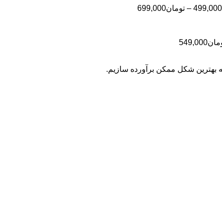
تا
تومان399,000
محدوده
499,000
–
تومان
699,000
تومان499,000
قیمت:
تومان499,000
تا
محدوده
مان
549,000
تومان699,000
قیمت:
تومان399,000
به بهترین شکل ممکن برآورده سازیم.
تا
تومان549,000