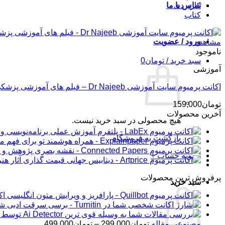
کاربردی
تماس با ما
کتاب
ورود / عضویت
مشاهده
ناموجود
سبد خرید /
تومان
0
آموزشی
اکانت پرمیوم سایت آموزشی Dr Najeeb – فیلم های آموزشی پزشکی
تومان
159,000
آخرین محصولات
هیچ محصولی در سبد خرید نیست.
بازگشت به فروشگاه
تسویه حساب
+
پرفروش ترین محصولات
سبد خرید
اکانت 
شار
محدوده
مصنوعی مقاله
تومان
299,000
–
تومان
499,000