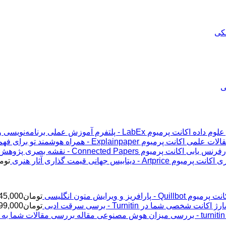
اکانت پرمیوم LabEx - پلتفرم آموزش عملی برنامه‌نویسی و علوم داده
اکانت پرمیوم Explainpaper - همراه هوشمند تو برای فهم مقالات علمی
اکانت پرمیوم Connected Papers - نقشه بصری پژوهش و رفرنس یابی
اکانت پرمیوم Artprice - دیتابیس جهانی قیمت ‌گذاری آثار هنری
توم
پرمیوم Quillbot - پارافریز و ویرایش متون انگلیسی
تومان
45,000
ژ اکانت شخصی شما در Turnitin - برسی سرقت ادبی
تومان
99,000