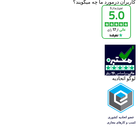
کاربران درمورد ما چه میگویند؟
لوگو اتحادیه