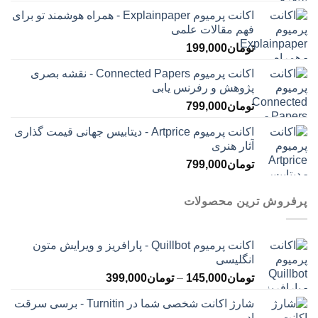
اکانت پرمیوم Explainpaper - همراه هوشمند تو برای
فهم مقالات علمی
تومان
199,000
اکانت پرمیوم Connected Papers - نقشه بصری
پژوهش و رفرنس یابی
تومان
799,000
اکانت پرمیوم Artprice - دیتابیس جهانی قیمت ‌گذاری
آثار هنری
تومان
799,000
پرفروش ترین محصولات
اکانت پرمیوم Quillbot - پارافریز و ویرایش متون
انگلیسی
محدوده
تومان
145,000
–
تومان
399,000
قیمت:
شارژ اکانت شخصی شما در Turnitin - برسی سرقت
تومان145,000
ادبی