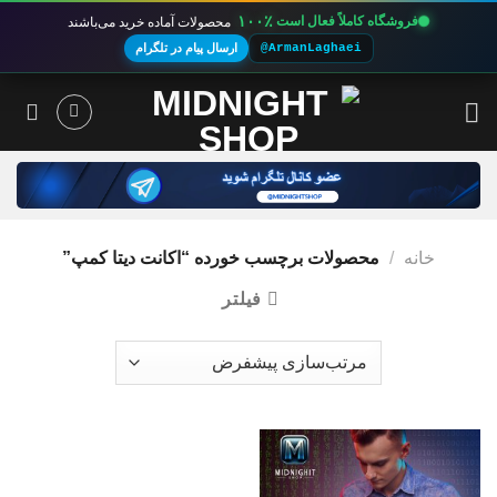
۱۰۰٪
فروشگاه کاملاً فعال است
محصولات آماده خرید می‌باشند
@ArmanLaghaei
ارسال پیام در تلگرام
Ski
t
conten
خانه
/
محصولات برچسب خورده “اکانت دیتا کمپ”
فیلتر