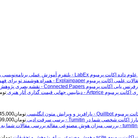
اکانت پرمیوم LabEx - پلتفرم آموزش عملی برنامه‌نویسی و علوم داده
اکانت پرمیوم Explainpaper - همراه هوشمند تو برای فهم مقالات علمی
اکانت پرمیوم Connected Papers - نقشه بصری پژوهش و رفرنس یابی
اکانت پرمیوم Artprice - دیتابیس جهانی قیمت ‌گذاری آثار هنری
توم
پرمیوم Quillbot - پارافریز و ویرایش متون انگلیسی
تومان
45,000
ژ اکانت شخصی شما در Turnitin - برسی سرقت ادبی
تومان
99,000
اکانت پرمیوم scite - هوش مصنوعی برای پژوهش و تحقیقات
تومان