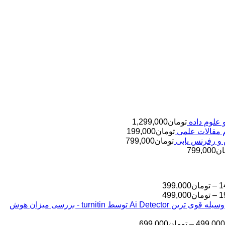
تومان
1,299,000
تومان
199,000
تومان
799,000
ان
799,000
محدوده
1
–
تومان
399,000
قیمت:
محدوده
1
–
تومان
499,000
قیمت:
تومان145,000
بررسی مقالات شما به وسیله قوی ترین Ai Detector توسط turnitin - بررسی میزان هوش
تا
تومان199,000
تا
تومان399,000
محدوده
499,000
–
تومان
699,000