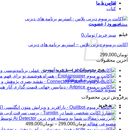
کاربردی
تماس با ما
کتاب
ورود / عضویت
مشاهده
فیلم
سبد خرید /
تومان
0
اکانت پرمیوم دیزنی پلاس – استریم برنامه های دیزنی
تومان
299,000
آخرین محصولات
هیچ محصولی در سبد خرید نیست.
بازگشت به فروشگاه
تسویه حساب
+
پرفروش ترین محصولات
سبد خرید
اکانت 
شار
محدوده
مصنوعی مقاله
تومان
299,000
–
تومان
499,000
قیمت: