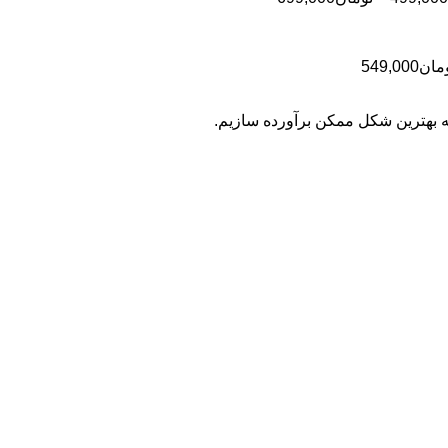
تومان499,000
قیمت:
تومان499,000
تا
محدوده
مان
549,000
تومان699,000
قیمت:
تومان399,000
به بهترین شکل ممکن برآورده سازیم.
تا
تومان549,000