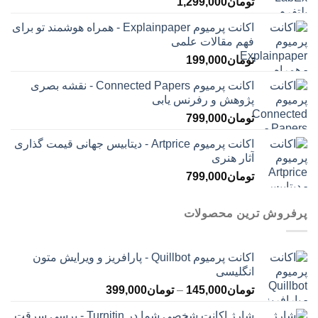
تومان
1,299,000
اکانت پرمیوم Explainpaper - همراه هوشمند تو برای
فهم مقالات علمی
تومان
199,000
اکانت پرمیوم Connected Papers - نقشه بصری
پژوهش و رفرنس یابی
تومان
799,000
اکانت پرمیوم Artprice - دیتابیس جهانی قیمت ‌گذاری
آثار هنری
تومان
799,000
پرفروش ترین محصولات
اکانت پرمیوم Quillbot - پارافریز و ویرایش متون
انگلیسی
محدوده
تومان
145,000
–
تومان
399,000
قیمت:
شارژ اکانت شخصی شما در Turnitin - برسی سرقت