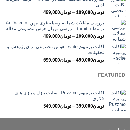
تومان145,000
ادبی
تا
محدوده
تومان
199,000
–
تومان
499,000
تومان399,000
قیمت:
بررسی مقالات شما به وسیله قوی ترین Ai Detector
تومان199,000
توسط turnitin - بررسی میزان هوش مصنوعی مقاله
تا
محدوده
تومان
299,000
–
تومان
499,000
تومان499,000
قیمت:
اکانت پرمیوم scite - هوش مصنوعی برای پژوهش و
تومان299,000
تحقیقات
تا
محدوده
تومان
499,000
–
تومان
699,000
تومان499,000
قیمت:
تومان499,000
FEATURED
تا
تومان699,000
اکانت پرمیوم Puzzmo - سایت پازل و بازی های
فکری
محدوده
تومان
399,000
–
تومان
549,000
قیمت:
تومان399,000
تا