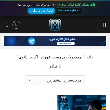
۱۰۰٪
فروشگاه کاملاً فعال است
محصولات آماده خرید می‌باشند
@ArmanLaghaei
ارسال پیام در تلگرام
Ski
t
conten
خانه
/
محصولات برچسب خورده “اکانت رانوی”
فیلتر