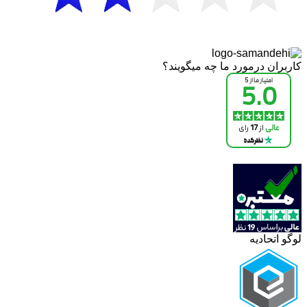
کاربران درمورد ما چه میگویند؟
لوگو اتحادیه