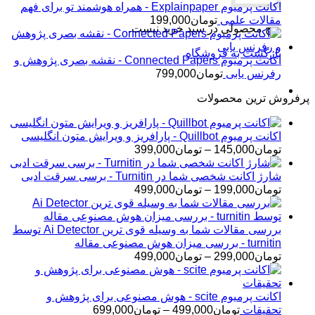
اکانت پرمیوم Explainpaper - همراه هوشمند تو برای فهم
مقالات علمی
تومان
199,000
هیچ محصولی در سبد خرید نیست.
بازگشت به فروشگاه
اکانت پرمیوم Connected Papers - نقشه بصری پژوهش و
رفرنس یابی
تومان
799,000
پرفروش ترین محصولات
اکانت پرمیوم Quillbot - پارافریز و ویرایش متون انگلیسی
محدوده
تومان
145,000
–
تومان
399,000
قیمت:
تومان145,000
شارژ اکانت شخصی شما در Turnitin - برسی سرقت ادبی
تا
محدوده
تومان
199,000
–
تومان
499,000
تومان399,000
قیمت:
تومان199,000
تا
بررسی مقالات شما به وسیله قوی ترین Ai Detector توسط
تومان499,000
turnitin - بررسی میزان هوش مصنوعی مقاله
محدوده
تومان
299,000
–
تومان
499,000
قیمت:
تومان299,000
تا
اکانت پرمیوم scite - هوش مصنوعی برای پژوهش و
تومان499,000
محدوده
تحقیقات
تومان
499,000
–
تومان
699,000