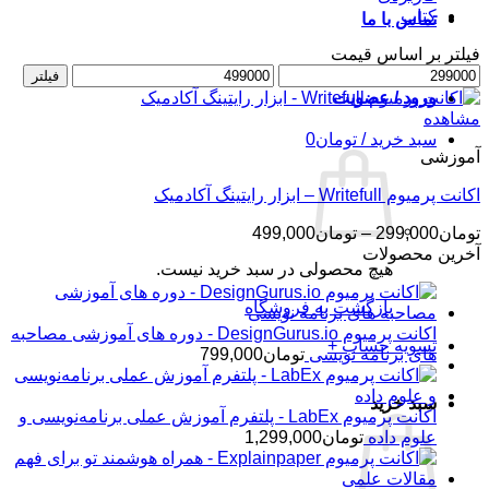
کتاب
تماس با ما
فیلتر بر اساس قیمت
حداقل
حداکثر
فیلتر
قیمت
قیمت
ورود / عضویت
مشاهده
سبد خرید /
تومان
0
آموزشی
اکانت پرمیوم Writefull – ابزار رایتینگ آکادمیک
محدوده
تومان
299,000
–
تومان
499,000
قیمت:
آخرین محصولات
هیچ محصولی در سبد خرید نیست.
تومان299,000
تا
بازگشت به فروشگاه
تومان499,000
اکانت پرمیوم DesignGurus.io - دوره ‌های آموزشی مصاحبه
تسویه حساب
+
‌های برنامه نویسی
تومان
799,000
سبد خرید
اکانت پرمیوم LabEx - پلتفرم آموزش عملی برنامه‌نویسی و
علوم داده
تومان
1,299,000