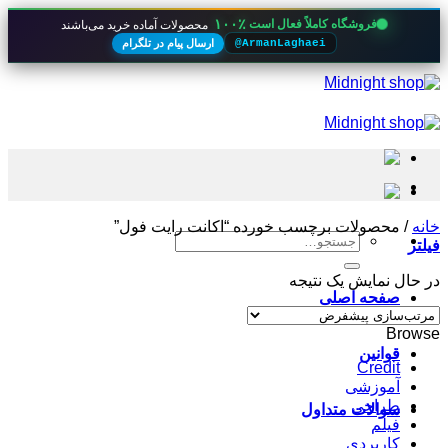
۱۰۰٪
فروشگاه کاملاً فعال است
محصولات آماده خرید می‌باشند
ارسال پیام در تلگرام
@ArmanLaghaei
Skip
to
content
خانه
/
محصولات برچسب خورده “اکانت رایت فول”
جستجو
فیلتر
برای:
در حال نمایش یک نتیجه
صفحه اصلی
Browse
قوانین
Credit
آموزشی
طراحی
سوالات متداول
فیلم
کاربردی