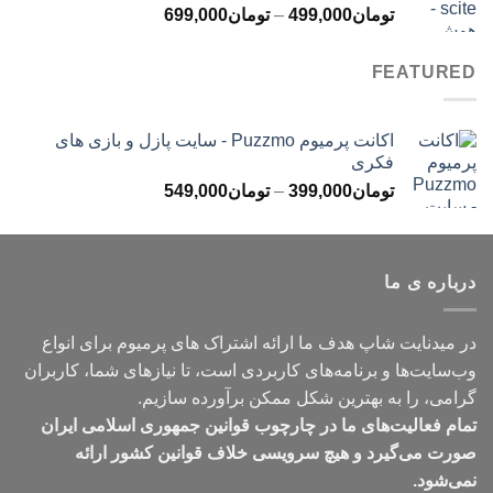
محدوده
تومان
499,000
–
تومان
699,000
تومان499,000
قیمت:
تومان499,000
FEATURED
تا
تومان699,000
اکانت پرمیوم Puzzmo - سایت پازل و بازی های
فکری
محدوده
تومان
399,000
–
تومان
549,000
قیمت:
تومان399,000
تا
درباره ی ما
تومان549,000
در میدنایت شاپ هدف ما ارائه اشتراک های پرمیوم برای انواع
وب‌سایت‌ها و برنامه‌های کاربردی است، تا نیازهای شما، کاربران
گرامی، را به بهترین شکل ممکن برآورده سازیم.
تمام فعالیت‌های ما در چارچوب قوانین جمهوری اسلامی ایران
صورت می‌گیرد و هیچ سرویسی خلاف قوانین کشور ارائه
نمی‌شود.