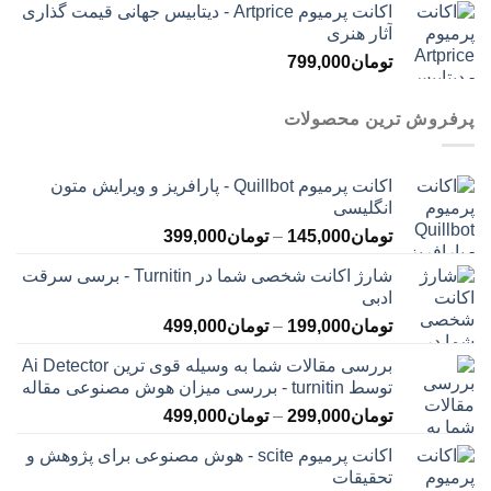
اکانت پرمیوم Artprice - دیتابیس جهانی قیمت ‌گذاری
آثار هنری
تومان
799,000
پرفروش ترین محصولات
اکانت پرمیوم Quillbot - پارافریز و ویرایش متون
انگلیسی
محدوده
تومان
145,000
–
تومان
399,000
قیمت:
شارژ اکانت شخصی شما در Turnitin - برسی سرقت
تومان145,000
ادبی
تا
محدوده
تومان
199,000
–
تومان
499,000
تومان399,000
قیمت:
بررسی مقالات شما به وسیله قوی ترین Ai Detector
تومان199,000
توسط turnitin - بررسی میزان هوش مصنوعی مقاله
تا
محدوده
تومان
299,000
–
تومان
499,000
تومان499,000
قیمت:
اکانت پرمیوم scite - هوش مصنوعی برای پژوهش و
تومان299,000
تحقیقات
تا