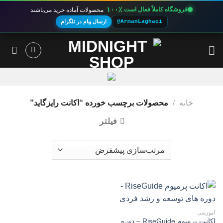
۱۰۰٪
فروشگاه کاملاً فعال است
محصولات آماده خرید می‌باشند
@ArmanLaghaei
ارسال پیام در تلگرام
Ski
t
conten
خانه
/
محصولات برچسب خورده “اکانت رایزگاید”
فیلتر
آموزشی
اکانت پرمیوم RiseGuide – دوره