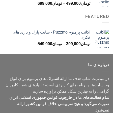
محدوده
تومان
499,000
–
تومان
699,000
تومان499,000
قیمت:
تومان499,000
FEATURED
تا
تومان699,000
اکانت پرمیوم Puzzmo - سایت پازل و بازی های
فکری
محدوده
تومان
399,000
–
تومان
549,000
قیمت:
تومان399,000
تا
درباره ی ما
تومان549,000
در میدنایت شاپ هدف ما ارائه اشتراک های پرمیوم برای انواع
وب‌سایت‌ها و برنامه‌های کاربردی است، تا نیازهای شما، کاربران
گرامی، را به بهترین شکل ممکن برآورده سازیم.
تمام فعالیت‌های ما در چارچوب قوانین جمهوری اسلامی ایران
صورت می‌گیرد و هیچ سرویسی خلاف قوانین کشور ارائه
نمی‌شود.