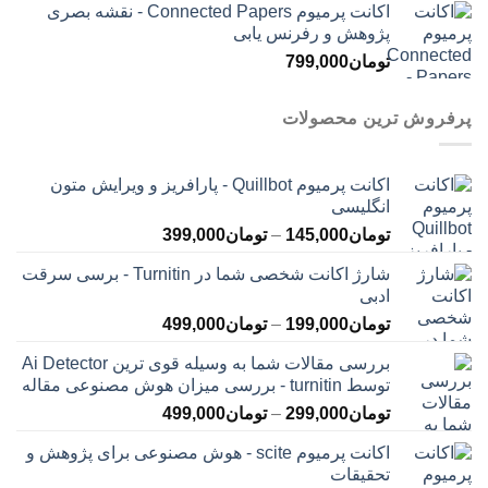
اکانت پرمیوم Connected Papers - نقشه بصری
پژوهش و رفرنس یابی
تومان
799,000
پرفروش ترین محصولات
اکانت پرمیوم Quillbot - پارافریز و ویرایش متون
انگلیسی
محدوده
تومان
145,000
–
تومان
399,000
قیمت:
شارژ اکانت شخصی شما در Turnitin - برسی سرقت
تومان145,000
ادبی
تا
محدوده
تومان
199,000
–
تومان
499,000
تومان399,000
قیمت:
بررسی مقالات شما به وسیله قوی ترین Ai Detector
تومان199,000
توسط turnitin - بررسی میزان هوش مصنوعی مقاله
تا
محدوده
تومان
299,000
–
تومان
499,000
تومان499,000
قیمت:
اکانت پرمیوم scite - هوش مصنوعی برای پژوهش و
تومان299,000
تحقیقات
تا