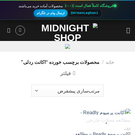
۱۰۰٪
فروشگاه کاملاً فعال است
محصولات آماده خرید می‌باشند
@ArmanLaghaei
ارسال پیام در تلگرام
Ski
t
conten
خانه
/
محصولات برچسب خورده “اکانت ردلی”
فیلتر
ناموجود
کتاب
اکانت پرمیوم Readly – مطالعه