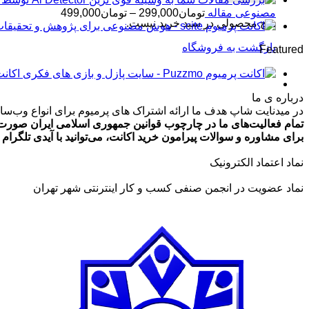
محدوده
مصنوعی مقاله
تومان
299,000
–
تومان
499,000
هیچ محصولی در سبد خرید نیست.
قیمت:
تومان99,000
بازگشت به فروشگاه
Featured
تا
تومان499,000
اکانت پرمیوم zmo
درباره ی ما
در میدنایت شاپ هدف ما ارائه اشتراک های پرمیوم برای انواع وب‌سایت
تمام فعالیت‌های ما در چارچوب قوانین جمهوری اسلامی ایران صورت 
برای مشاوره و سوالات پیرامون خرید اکانت، می‌توانید با آیدی تلگرام @ArmanLaghaei در ارتباط باش
نماد اعتماد الکترونیک
نماد عضویت در انجمن صنفی کسب و کار اینترنتی شهر تهران