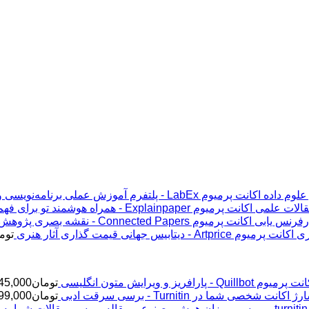
اکانت پرمیوم LabEx - پلتفرم آموزش عملی برنامه‌نویسی و علوم داده
اکانت پرمیوم Explainpaper - همراه هوشمند تو برای فهم مقالات علمی
اکانت پرمیوم Connected Papers - نقشه بصری پژوهش و رفرنس یابی
اکانت پرمیوم Artprice - دیتابیس جهانی قیمت ‌گذاری آثار هنری
توم
پرمیوم Quillbot - پارافریز و ویرایش متون انگلیسی
تومان
45,000
ژ اکانت شخصی شما در Turnitin - برسی سرقت ادبی
تومان
99,000