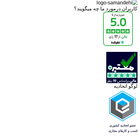
کاربران درمورد ما چه میگویند؟
لوگو اتحادیه