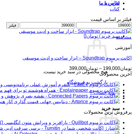
کاربردی
تماس با ما
کتاب
فیلتر بر اساس قیمت
حداقل
ورود / عضویت
حداکثر
فیلتر
قیمت
قیمت
سبد خرید /
تومان
0
مشاهده
آموزشی
اکانت پرمیوم Soundtrap – ابزار ساخت و ادیت موسیقی
محدوده
تومان
199,000
–
تومان
399,000
هیچ محصولی در سبد خرید نیست.
قیمت:
آخرین محصولات
تومان199,000
بازگشت به فروشگاه
تا
تومان399,000
تسویه حساب
+
سبد خرید
پرفروش ترین محصولات
اکانت 
شار