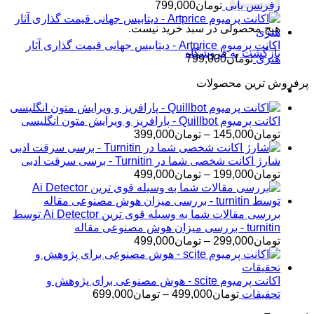
رفرنس یابی
تومان
799,000
هیچ محصولی در سبد خرید نیست.
اکانت پرمیوم Artprice - دیتابیس جهانی قیمت ‌گذاری آثار
بازگشت به فروشگاه
هنری
تومان
799,000
پرفروش ترین محصولات
اکانت پرمیوم Quillbot - پارافریز و ویرایش متون انگلیسی
محدوده
تومان
145,000
–
تومان
399,000
قیمت:
تومان145,000
شارژ اکانت شخصی شما در Turnitin - برسی سرقت ادبی
تا
محدوده
تومان
199,000
–
تومان
499,000
تومان399,000
قیمت:
تومان199,000
تا
بررسی مقالات شما به وسیله قوی ترین Ai Detector توسط
تومان499,000
turnitin - بررسی میزان هوش مصنوعی مقاله
محدوده
تومان
299,000
–
تومان
499,000
قیمت:
تومان299,000
تا
اکانت پرمیوم scite - هوش مصنوعی برای پژوهش و
تومان499,000
محدوده
تحقیقات
تومان
499,000
–
تومان
699,000
قیمت: