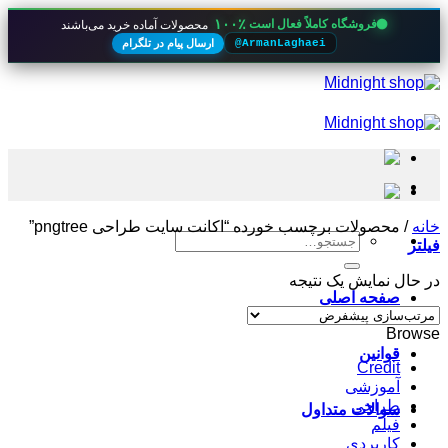
۱۰۰٪
فروشگاه کاملاً فعال است
محصولات آماده خرید می‌باشند
ارسال پیام در تلگرام
@ArmanLaghaei
Skip
to
content
خانه
/
محصولات برچسب خورده “اکانت سایت طراحی pngtree”
جستجو
فیلتر
برای:
در حال نمایش یک نتیجه
صفحه اصلی
Browse
قوانین
Credit
آموزشی
طراحی
سوالات متداول
فیلم
کاربردی