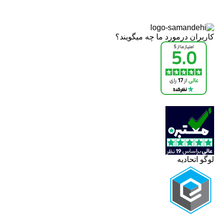
کاربران درمورد ما چه میگویند؟
لوگو اتحادیه