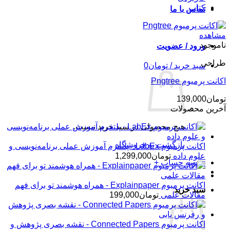
کتاب
تماس با ما
مشاهده
ناموجود
ورود / عضویت
طراحی
سبد خرید /
تومان
0
اکانت پرمیوم Pngtree
تومان
139,000
آخرین محصولات
هیچ محصولی در سبد خرید نیست.
بازگشت به فروشگاه
اکانت پرمیوم LabEx - پلتفرم آموزش عملی برنامه‌نویسی و
علوم داده
تومان
1,299,000
تسویه حساب
+
اکانت پرمیوم Explainpaper - همراه هوشمند تو برای فهم
سبد خرید
مقالات علمی
تومان
199,000
اکانت پرمیوم Connected Papers - نقشه بصری پژوهش و