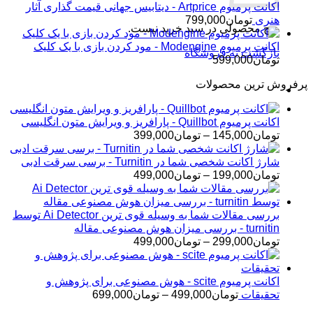
اکانت پرمیوم Artprice - دیتابیس جهانی قیمت ‌گذاری آثار
هنری
تومان
799,000
هیچ محصولی در سبد خرید نیست.
اکانت پرمیوم Modengine - مود کردن بازی با یک کلیک
بازگشت به فروشگاه
تومان
599,000
پرفروش ترین محصولات
اکانت پرمیوم Quillbot - پارافریز و ویرایش متون انگلیسی
محدوده
تومان
145,000
–
تومان
399,000
قیمت:
تومان145,000
شارژ اکانت شخصی شما در Turnitin - برسی سرقت ادبی
تا
محدوده
تومان
199,000
–
تومان
499,000
تومان399,000
قیمت:
تومان199,000
تا
بررسی مقالات شما به وسیله قوی ترین Ai Detector توسط
تومان499,000
turnitin - بررسی میزان هوش مصنوعی مقاله
محدوده
تومان
299,000
–
تومان
499,000
قیمت:
تومان299,000
تا
اکانت پرمیوم scite - هوش مصنوعی برای پژوهش و
تومان499,000
محدوده
تحقیقات
تومان
499,000
–
تومان
699,000
قیمت: