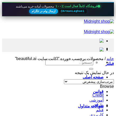
۱۰۰٪
فروشگاه کاملاً فعال است
محصولات آماده خرید می‌باشند
ارسال پیام در تلگرام
@ArmanLaghaei
Skip
to
content
خانه
/
محصولات برچسب خورده “اکانت سایت beautiful.ai”
جستجو
فیلتر
برای:
در حال نمایش یک نتیجه
صفحه اصلی
Browse
قوانین
Credit
آموزشی
طراحی
سوالات متداول
فیلم
کاربردی