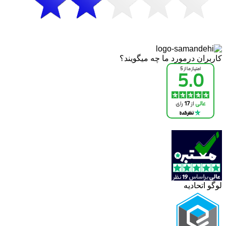
کاربران درمورد ما چه میگویند؟
لوگو اتحادیه