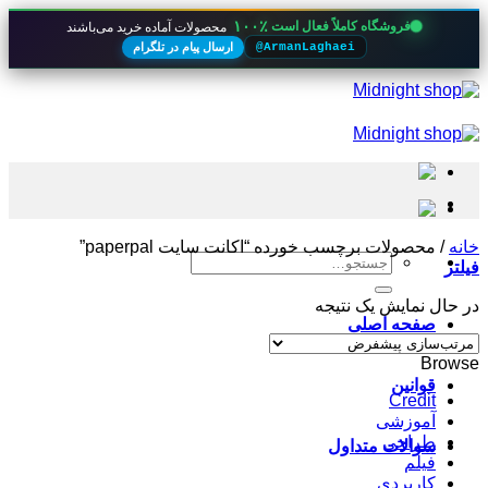
۱۰۰٪
فروشگاه کاملاً فعال است
محصولات آماده خرید می‌باشند
ارسال پیام در تلگرام
@ArmanLaghaei
Skip
to
content
خانه
/
محصولات برچسب خورده “اکانت سایت paperpal”
جستجو
فیلتر
برای:
در حال نمایش یک نتیجه
صفحه اصلی
Browse
قوانین
Credit
آموزشی
طراحی
سوالات متداول
فیلم
کاربردی