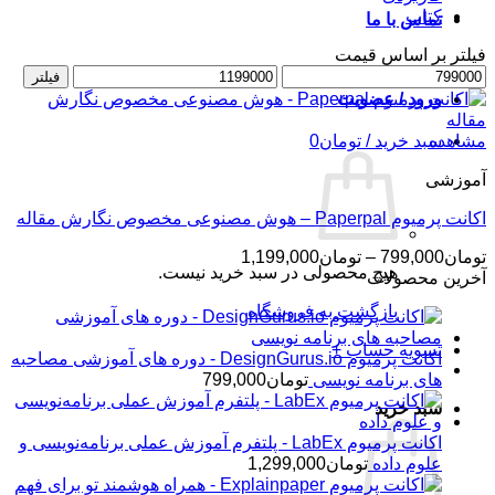
کتاب
تماس با ما
فیلتر بر اساس قیمت
حداقل
حداکثر
فیلتر
قیمت
قیمت
ورود / عضویت
مشاهده
سبد خرید /
تومان
0
آموزشی
اکانت پرمیوم Paperpal – هوش مصنوعی مخصوص نگارش مقاله
محدوده
تومان
799,000
–
تومان
1,199,000
هیچ محصولی در سبد خرید نیست.
قیمت:
آخرین محصولات
تومان799,000
بازگشت به فروشگاه
تا
تومان1,199,000
تسویه حساب
+
اکانت پرمیوم DesignGurus.io - دوره ‌های آموزشی مصاحبه
‌های برنامه نویسی
تومان
799,000
سبد خرید
اکانت پرمیوم LabEx - پلتفرم آموزش عملی برنامه‌نویسی و
علوم داده
تومان
1,299,000