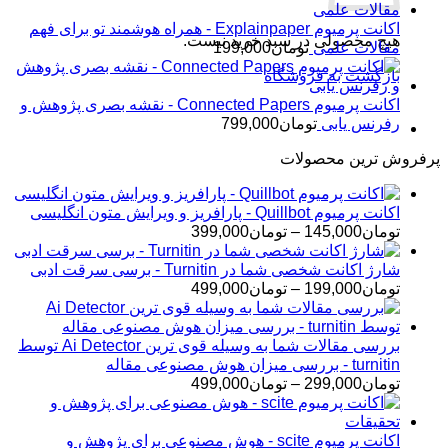
اکانت پرمیوم Explainpaper - همراه هوشمند تو برای فهم
هیچ محصولی در سبد خرید نیست.
مقالات علمی
تومان
199,000
بازگشت به فروشگاه
اکانت پرمیوم Connected Papers - نقشه بصری پژوهش و
رفرنس یابی
تومان
799,000
پرفروش ترین محصولات
اکانت پرمیوم Quillbot - پارافریز و ویرایش متون انگلیسی
محدوده
تومان
145,000
–
تومان
399,000
قیمت:
تومان145,000
شارژ اکانت شخصی شما در Turnitin - برسی سرقت ادبی
تا
محدوده
تومان
199,000
–
تومان
499,000
تومان399,000
قیمت:
تومان199,000
تا
بررسی مقالات شما به وسیله قوی ترین Ai Detector توسط
تومان499,000
turnitin - بررسی میزان هوش مصنوعی مقاله
محدوده
تومان
299,000
–
تومان
499,000
قیمت:
تومان299,000
تا
اکانت پرمیوم scite - هوش مصنوعی برای پژوهش و