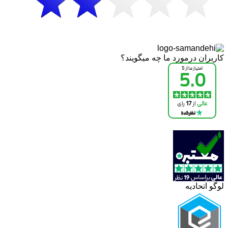
کاربران درمورد ما چه میگویند؟
لوگو اتحادیه