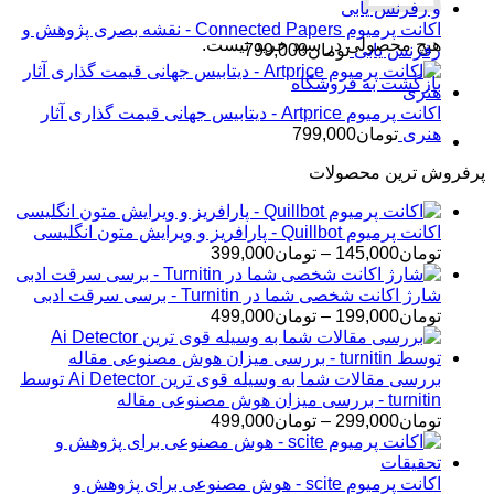
اکانت پرمیوم Connected Papers - نقشه بصری پژوهش و
هیچ محصولی در سبد خرید نیست.
رفرنس یابی
تومان
799,000
بازگشت به فروشگاه
اکانت پرمیوم Artprice - دیتابیس جهانی قیمت ‌گذاری آثار
هنری
تومان
799,000
پرفروش ترین محصولات
اکانت پرمیوم Quillbot - پارافریز و ویرایش متون انگلیسی
محدوده
تومان
145,000
–
تومان
399,000
قیمت:
تومان145,000
شارژ اکانت شخصی شما در Turnitin - برسی سرقت ادبی
تا
محدوده
تومان
199,000
–
تومان
499,000
تومان399,000
قیمت:
تومان199,000
تا
بررسی مقالات شما به وسیله قوی ترین Ai Detector توسط
تومان499,000
turnitin - بررسی میزان هوش مصنوعی مقاله
محدوده
تومان
299,000
–
تومان
499,000
قیمت:
تومان299,000
تا
اکانت پرمیوم scite - هوش مصنوعی برای پژوهش و