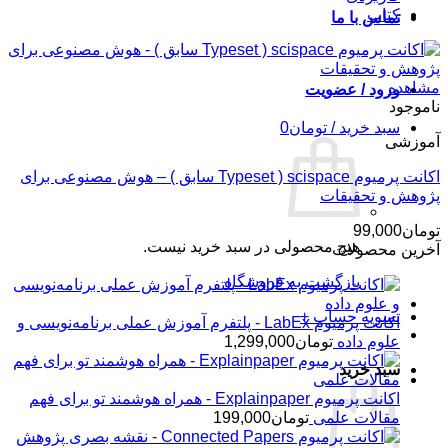
کتاب
تماس با ما
مشاهده
ورود / عضویت
ناموجود
سبد خرید /
تومان
0
آموزشی
اکانت پرمیوم scispace ( Typeset سابق ) – هوش مصنوعی برای
پژوهش و تحقیقات
تومان
99,000
هیچ محصولی در سبد خرید نیست.
آخرین محصولات
بازگشت به فروشگاه
تسویه حساب
+
اکانت پرمیوم LabEx - پلتفرم آموزش عملی برنامه‌نویسی و
علوم داده
تومان
1,299,000
سبد خرید
اکانت پرمیوم Explainpaper - همراه هوشمند تو برای فهم
مقالات علمی
تومان
199,000