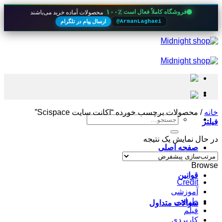
۱۰۰٪
فروشگاه کاملاً فعال است
محصولات آماده خرید می‌باشند
ارسال پیام در تلگرام
@ArmanLaghaei
Skip
to
content
خانه
/
محصولات برچسب خورده “اکانت سایت Scispace”
جستجو
فیلتر
برای:
در حال نمایش یک نتیجه
صفحه اصلی
Browse
قوانین
Credit
آموزشی
طراحی
سوالات متداول
فیلم
کاربردی