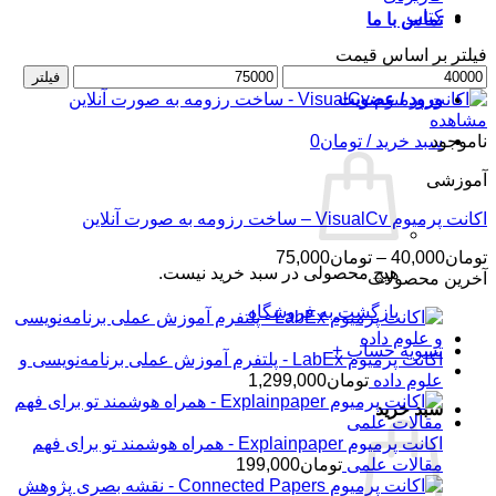
کتاب
تماس با ما
فیلتر بر اساس قیمت
حداقل
حداکثر
فیلتر
قیمت
قیمت
ورود / عضویت
مشاهده
ناموجود
سبد خرید /
تومان
0
آموزشی
اکانت پرمیوم VisualCv – ساخت رزومه به صورت آنلاین
محدوده
تومان
40,000
–
تومان
75,000
هیچ محصولی در سبد خرید نیست.
قیمت:
آخرین محصولات
تومان40,000
بازگشت به فروشگاه
تا
تومان75,000
تسویه حساب
+
اکانت پرمیوم LabEx - پلتفرم آموزش عملی برنامه‌نویسی و
علوم داده
تومان
1,299,000
سبد خرید
اکانت پرمیوم Explainpaper - همراه هوشمند تو برای فهم
مقالات علمی
تومان
199,000