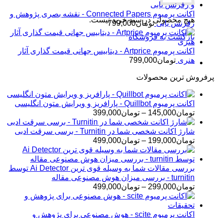
اکانت پرمیوم Connected Papers - نقشه بصری پژوهش و
هیچ محصولی در سبد خرید نیست.
رفرنس یابی
تومان
799,000
بازگشت به فروشگاه
اکانت پرمیوم Artprice - دیتابیس جهانی قیمت ‌گذاری آثار
هنری
تومان
799,000
پرفروش ترین محصولات
اکانت پرمیوم Quillbot - پارافریز و ویرایش متون انگلیسی
محدوده
تومان
145,000
–
تومان
399,000
قیمت:
تومان145,000
شارژ اکانت شخصی شما در Turnitin - برسی سرقت ادبی
تا
محدوده
تومان
199,000
–
تومان
499,000
تومان399,000
قیمت:
تومان199,000
تا
بررسی مقالات شما به وسیله قوی ترین Ai Detector توسط
تومان499,000
turnitin - بررسی میزان هوش مصنوعی مقاله
محدوده
تومان
299,000
–
تومان
499,000
قیمت:
تومان299,000
تا
اکانت پرمیوم scite - هوش مصنوعی برای پژوهش و