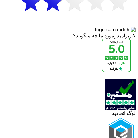
کاربران درمورد ما چه میگویند؟
لوگو اتحادیه