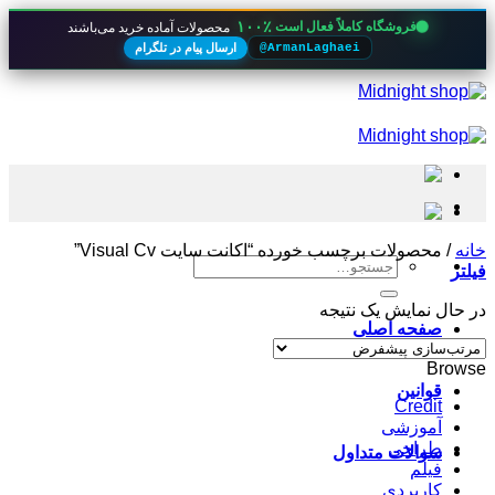
۱۰۰٪
فروشگاه کاملاً فعال است
محصولات آماده خرید می‌باشند
ارسال پیام در تلگرام
@ArmanLaghaei
Skip
to
content
خانه
/
محصولات برچسب خورده “اکانت سایت Visual Cv”
جستجو
فیلتر
برای:
در حال نمایش یک نتیجه
صفحه اصلی
Browse
قوانین
Credit
آموزشی
طراحی
سوالات متداول
فیلم
کاربردی