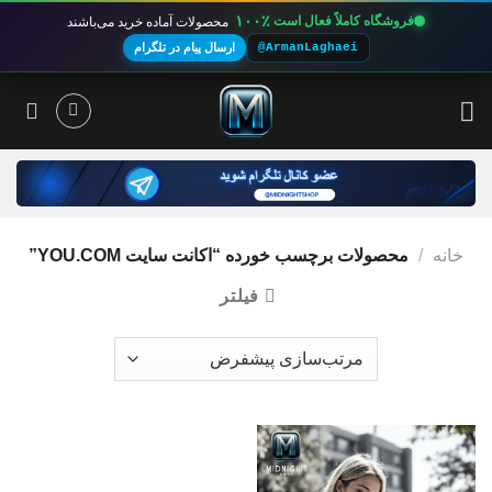
۱۰۰٪
فروشگاه کاملاً فعال است
محصولات آماده خرید می‌باشند
@ArmanLaghaei
ارسال پیام در تلگرام
Ski
t
conten
خانه
/
محصولات برچسب خورده “اکانت سایت YOU.COM”
فیلتر