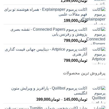
تومان
1,299,000
اکانت پرمیوم Explainpaper - همراه هوشمند تو برای
فهم مقالات علمی
تومان
199,000
اکانت پرمیوم Connected Papers - نقشه بصری
پژوهش و رفرنس یابی
تومان
799,000
اکانت پرمیوم Artprice - دیتابیس جهانی قیمت ‌گذاری
آثار هنری
تومان
799,000
پرفروش ترین محصولات
اکانت پرمیوم Quillbot - پارافریز و ویرایش متون
انگلیسی
محدوده
تومان
145,000
–
تومان
399,000
قیمت:
شارژ اکانت شخصی شما در Turnitin - برسی سرقت