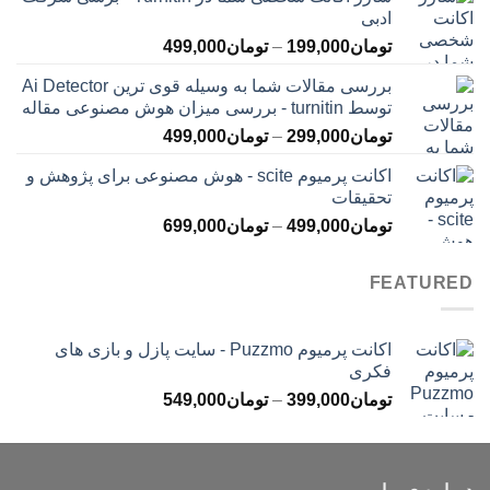
تومان145,000
ادبی
تا
محدوده
تومان
199,000
–
تومان
499,000
تومان399,000
قیمت:
بررسی مقالات شما به وسیله قوی ترین Ai Detector
تومان199,000
توسط turnitin - بررسی میزان هوش مصنوعی مقاله
تا
محدوده
تومان
299,000
–
تومان
499,000
تومان499,000
قیمت:
اکانت پرمیوم scite - هوش مصنوعی برای پژوهش و
تومان299,000
تحقیقات
تا
محدوده
تومان
499,000
–
تومان
699,000
تومان499,000
قیمت:
تومان499,000
FEATURED
تا
تومان699,000
اکانت پرمیوم Puzzmo - سایت پازل و بازی های
فکری
محدوده
تومان
399,000
–
تومان
549,000
قیمت:
تومان399,000
تا