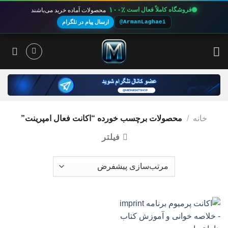
۱۰۰٪
فروشگاه کاملاً فعال است
محصولات آماده خرید می‌باشند
@ArmanLaghaei
ارسال پیام در تلگرام
Ski
t
conten
خانه
/
محصولات برچسب خورده “اکانت فعال امپرینت”
فیلتر