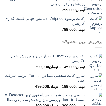
پژوهش و رفرنس یابی
تومان
799,000
اکانت پرمیوم Artprice - دیتابیس جهانی قیمت ‌گذاری
آثار هنری
تومان
799,000
پرفروش ترین محصولات
اکانت پرمیوم Quillbot - پارافریز و ویرایش متون
انگلیسی
محدوده
تومان
145,000
–
تومان
399,000
قیمت:
شارژ اکانت شخصی شما در Turnitin - برسی سرقت
تومان145,000
ادبی
تا
محدوده
تومان
199,000
–
تومان
499,000
تومان399,000
قیمت:
بررسی مقالات شما به وسیله قوی ترین Ai Detector
تومان199,000
توسط turnitin - بررسی میزان هوش مصنوعی مقاله
تا
محدوده
تومان
299,000
–
تومان
499,000