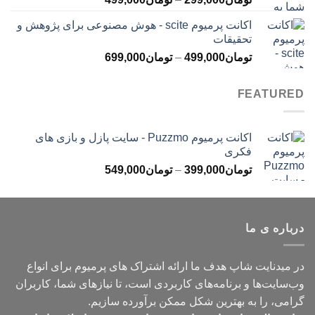
تومان499,000
قیمت:
اکانت پرمیوم scite - هوش مصنوعی برای پژوهش و
تومان299,000
تحقیقات
تا
محدوده
تومان
499,000
–
تومان
699,000
تومان499,000
قیمت:
تومان499,000
FEATURED
تا
تومان699,000
اکانت پرمیوم Puzzmo - سایت پازل و بازی های
فکری
محدوده
تومان
399,000
–
تومان
549,000
قیمت:
تومان399,000
تا
درباره ی ما
تومان549,000
در میدنایت شاپ هدف ما ارائه اشتراک های پرمیوم برای انواع
وب‌سایت‌ها و برنامه‌های کاربردی است، تا نیازهای شما، کاربران
گرامی، را به بهترین شکل ممکن برآورده سازیم.